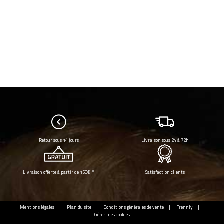
Retour sous 14 jours
Livraison sous 24 à 72h
HT
Livraison offerte à partir de 150€
Satisfaction clients
Mentions légales
Plan du site
Conditions générales de vente
Frennly
Gérer mes cookies