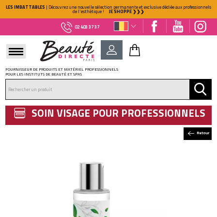
LES IMBATTABLES
| Découvrez une nouvelle sélection permanente et exclusive dédiée aux professionnels
de l'esthétique !
JE SHOPPE ❯❯❯
02 403 37 37
FOURNISSEUR DE PRODUITS ET MATÉRIEL PROFESSIONNELS
POUR LES INSTITUTS DE BEAUTÉ ET SPAS
DÉJÀ CLIENT ?
Mot de passe oublié ?
SOIN VISAGE POUR PROFESSIONNELS
Retour
NOUVEAU CLIENT ?
Créez votre compte