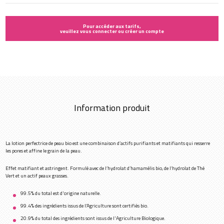
Pour accéder aux tarifs,
veuillez vous connecter ou créer un compte
Information produit
La lotion perfectrice de peau bio est une combinaison d’actifs purifiants et matifiants qui resserre
les pores et affine le grain de la peau.
Effet matifiant et astringent. Formulé avec de l’hydrolat d’hamamélis bio, de l’hydrolat de Thé
Vert et un actif peaux grasses.
99.5% du total est d'origine naturelle.
99.4% des ingrédients issus de l’Agriculture sont certifiés bio.
20.9% du total des ingrédients sont issus de l'Agriculture Biologique.