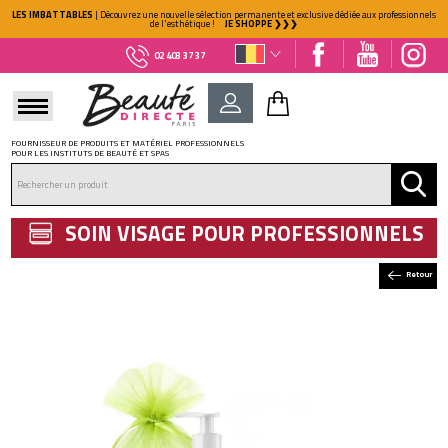
LES IMBATTABLES
| Découvrez une nouvelle sélection permanente et exclusive dédiée aux professionnels
de l'esthétique !
JE SHOPPE ❯❯❯
02 403 37 37
FOURNISSEUR DE PRODUITS ET MATÉRIEL PROFESSIONNELS
POUR LES INSTITUTS DE BEAUTÉ ET SPAS
DÉJÀ CLIENT ?
Mot de passe oublié ?
SOIN VISAGE POUR PROFESSIONNELS
Retour
NOUVEAU CLIENT ?
Créez votre compte