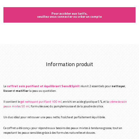
Pour accéder aux tarifs,
veuillez vous connecter ou créer un compte
Information produit
Le
coffret soin purifiant et équilibrant Sens&Spirit
réunit 2 essentiels pour
nettoyer
,
lisser
et
matifier
la peau au quotidien.
Il contient le
gel nettoyant purifiant 100 ml
, enrichi en acide glycolique 5 %, et la
crème de soin
peaux mixtes 50 ml
, formulée avec du pamplemousse et de la poudre de silice.
Un duo idéal pour retrouver une peau nette, fraîche et parfaitement équilibrée.
Ce coffret a été conçu pour répondre aux besoins des peaux mixtes à tendance grasse, tout en
respectant les peaux sensibles grâce à des formules naturelles et douces.