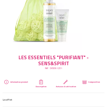
Créer mon compte
LES ESSENTIELS "PURIFIANT" -
SENS&SPIRIT
Réf :
SAS061201
Information produit
Composition
Description
Astuces & utilisation
Le coffret