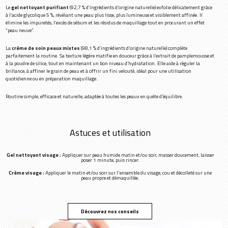
Le
gel nettoyant purifiant
(92,7 % d’ingrédients d’origine naturelle) exfolie délicatement grâce
à l’acide glycolique 5 %, révélant une peau plus lisse, plus lumineuse et visiblement affinée. Il
élimine les impuretés, l’excès de sébum et les résidus de maquillage tout en procurant un effet
“peau neuve”.
La
crème de soin peaux mixtes
(98,1 % d’ingrédients d’origine naturelle) complète
parfaitement la routine. Sa texture légère matifie en douceur grâce à l’extrait de pamplemousse et
à la poudre de silice, tout en maintenant un bon niveau d’hydratation. Elle aide à réguler la
brillance, à affiner le grain de peau et à offrir un fini velouté, idéal pour une utilisation
quotidienne ou en préparation maquillage.
Routine simple, efficace et naturelle, adaptée à toutes les peaux en quête d’équilibre.
Astuces et utilisation
Gel nettoyant visage :
Appliquer sur peau humide matin et/ou soir, masser doucement, laisser
poser 1 minute, puis rincer.
Crème visage :
Appliquer le matin et/ou soir sur l'ensemble du visage, cou et décolleté sur une
peau propre et démaquillée.
Découvrez nos conseils