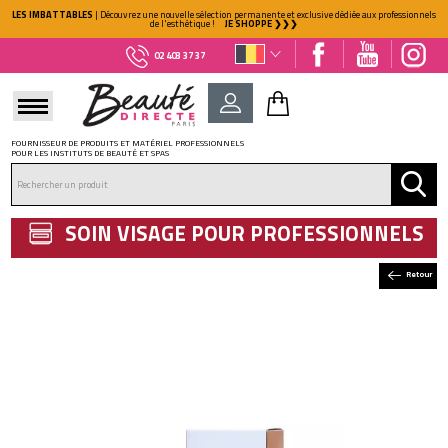
LES IMBATTABLES
| Découvrez une nouvelle sélection permanente et exclusive dédiée aux professionnels
de l'esthétique !
JE SHOPPE ❯❯❯
02 403 37 37
FOURNISSEUR DE PRODUITS ET MATÉRIEL PROFESSIONNELS
POUR LES INSTITUTS DE BEAUTÉ ET SPAS
DÉJÀ CLIENT ?
Mot de passe oublié ?
SOIN VISAGE POUR PROFESSIONNELS
Retour
NOUVEAU CLIENT ?
Créez votre compte