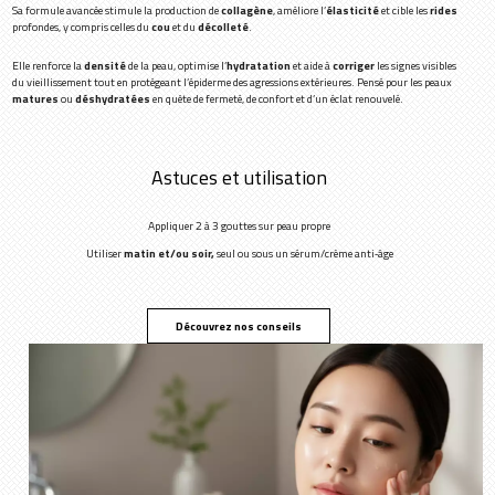
Sa formule avancée stimule la production de
collagène
, améliore l’
élasticité
et cible les
rides
profondes, y compris celles du
cou
et du
décolleté
.
Elle renforce la
densité
de la peau, optimise l’
hydratation
et aide à
corriger
les signes visibles
du vieillissement tout en protégeant l’épiderme des agressions extérieures. Pensé pour les peaux
matures
ou
déshydratées
en quête de fermeté, de confort et d’un éclat renouvelé.
Astuces et utilisation
Appliquer 2 à 3 gouttes sur peau propre
Utiliser
matin et/ou soir,
seul ou sous un sérum/crème anti‑âge
Découvrez nos conseils