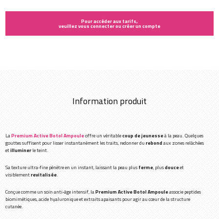
Pour accéder aux tarifs,
veuillez vous connecter ou créer un compte
Information produit
La
Premium Active Botol Ampoule
offre un véritable
coup de jeunesse
à la peau. Quelques
gouttes suffisent pour lisser instantanément les traits, redonner du
rebond
aux zones relâchées
et
illuminer
le teint.
Sa texture ultra‑fine pénètre en un instant, laissant la peau plus
ferme
, plus
douce
et
visiblement
revitalisée
.
Conçue comme un soin anti‑âge intensif, la
Premium Active Botol Ampoule
associe peptides
biomimétiques, acide hyaluronique et extraits apaisants pour agir au cœur de la structure
cutanée.