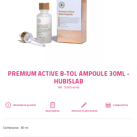
Créer mon compte
PREMIUM ACTIVE B-TOL AMPOULE 30ML -
HUBISLAB
Réf :
SOI054046
Information produit
Composition
Description
Astuces & utilisation
Contenance : 30 ml