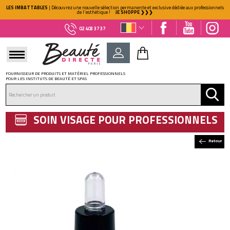
LES IMBATTABLES
| Découvrez une nouvelle sélection permanente et exclusive dédiée aux professionnels
de l'esthétique !
JE SHOPPE ❯❯❯
02 403 37 37
FOURNISSEUR DE PRODUITS ET MATÉRIEL PROFESSIONNELS
POUR LES INSTITUTS DE BEAUTÉ ET SPAS
DÉJÀ CLIENT ?
Mot de passe oublié ?
SOIN VISAGE POUR PROFESSIONNELS
Retour
NOUVEAU CLIENT ?
Créez votre compte