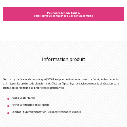
Pour accéder aux tarifs,
veuillez vous connecter ou créer un compte
Information produit
Sérum Hydra face acide mandélique (10%) Idéal pour les traitements contre l’acné, les traitements
anti-âge et les produits de blanchiment. C’est un Alpha-hydroxy acide de seconde génération, sans
irritation ni rougeur, aux propriétés éclaircissantes.
Fabriqué en France
Active la régénération cellulaire
Combat l’hyperpigmentation, les imperfections et les rides