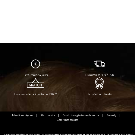
Retour sous 14 jours
Livraison sous 24 à 72h
HT
Livraison offerte à partir de 150€
Satisfaction clients
Mentions légales
Plan du site
Conditions générales de vente
Frennly
Gérer mes cookies
Ce site est protégé par reCAPTCHA et les
règles de confidentialité
et les
conditions d'utilisation
de Google