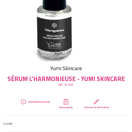
Créer mon compte
Yumi Skincare
SÉRUM L’HARMONIEUSE - YUMI SKINCARE
Réf :
81306
Information produit
Description
Astuces & utilisation
L'unité