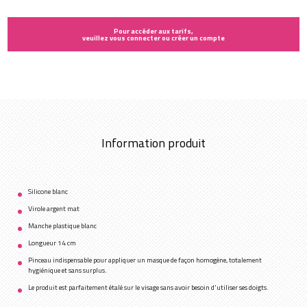
Pour accéder aux tarifs,
veuillez vous connecter ou créer un compte
Information produit
Silicone blanc
Virole argent mat
Manche plastique blanc
Longueur 14 cm
Pinceau indispensable pour appliquer un masque de façon homogène, totalement
hygiénique et sans surplus.
Le produit est parfaitement étalé sur le visage sans avoir besoin d'utiliser ses doigts.