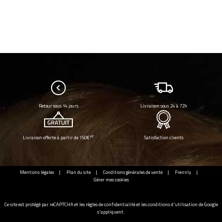
Retour sous 14 jours
Livraison sous 24 à 72h
HT
Livraison offerte à partir de 150€
Satisfaction clients
Mentions légales
Plan du site
Conditions générales de vente
Frennly
Gérer mes cookies
Ce site est protégé par reCAPTCHA et les
règles de confidentialité
et les
conditions d'utilisation
de Google
s'appliquent.