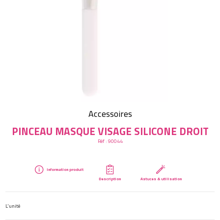
Créer mon compte
Accessoires
PINCEAU MASQUE VISAGE SILICONE DROIT
Réf :
90044
Information produit
Description
Astuces & utilisation
L'unité