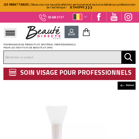
LES IMBATTABLES
| Découvrez une nouvelle sélection permanente et exclusive dédiée aux professionnels
de l'esthétique !
JE SHOPPE ❯❯❯
02 403 37 37
FOURNISSEUR DE PRODUITS ET MATÉRIEL PROFESSIONNELS
POUR LES INSTITUTS DE BEAUTÉ ET SPAS
DÉJÀ CLIENT ?
Mot de passe oublié ?
SOIN VISAGE POUR PROFESSIONNELS
Retour
NOUVEAU CLIENT ?
Créez votre compte