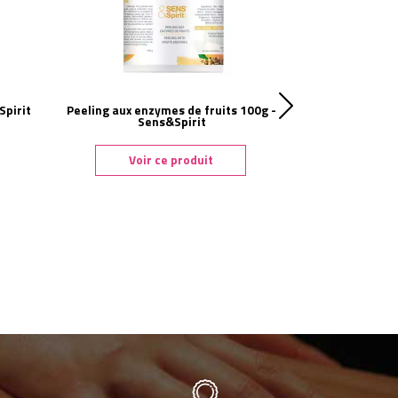
Spirit
Peeling aux enzymes de fruits 100g -
Ampoules huile
Sens&Spirit
vitamine
Voir ce produit
Voi