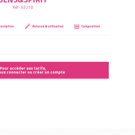
Réf :
63210
Créer mon compte
scription
Astuces & utilisation
Composition
Pour accéder aux tarifs,
vous connecter ou créer un compte