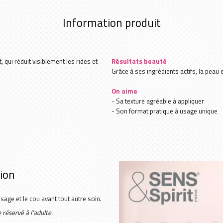
Yumi Skincare
Information produit
, qui réduit visiblement les rides et
Résultats beauté
Grâce à ses ingrédients actifs, la peau e
On aime
- Sa texture agréable à appliquer
- Son format pratique à usage unique
tion
age et le cou avant tout autre soin.
réservé à l'adulte.