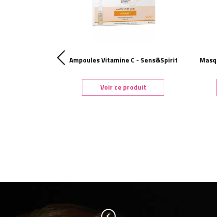
éclat immédiat -
Ampoules Vitamine C - Sens&Spirit
Masqu
rit
duit
Voir ce produit