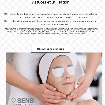
Astuces et utilisation
Imbiber la feuille de collagène déshydratée préalablement avant la pose ou bien directement
sur la zone d'application à l'aide d'un pinceau. Laisser poser 15 minutes.
Le liquide peut également être utilisé comme lotion tonique prébiotique pour maintenir
l'équilibre microbiote de la peau.
Précautions d'emplois
: Usage externe. Ne pas avaler. Eviter tout contact avec les vêtements.
Usage réservé à l'adulte. Tenir hors de portée des enfants. A conserver à température
ambiante. Protéger de l'humidité et de l'exposition directe au soleil.
Découvrez nos conseils