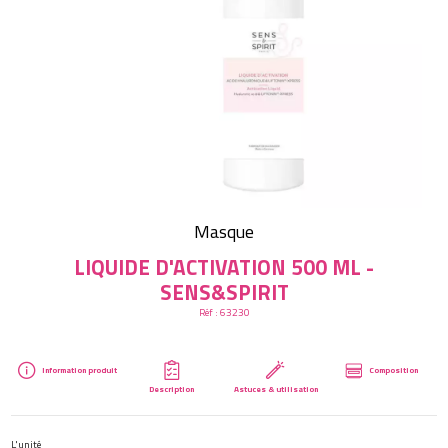
Créer mon compte
Masque
LIQUIDE D'ACTIVATION 500 ML -
SENS&SPIRIT
Réf :
63230
Information produit
Composition
Description
Astuces & utilisation
L'unité