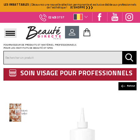
LES IMBATTABLES
| Découvrez une nouvelle sélection permanente et exclusive dédiée aux professionnels
de l'esthétique !
JE SHOPPE ❯❯❯
02 403 37 37
FOURNISSEUR DE PRODUITS ET MATÉRIEL PROFESSIONNELS
POUR LES INSTITUTS DE BEAUTÉ ET SPAS
DÉJÀ CLIENT ?
Mot de passe oublié ?
SOIN VISAGE POUR PROFESSIONNELS
Retour
NOUVEAU CLIENT ?
Créez votre compte