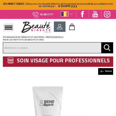
LES IMBATTABLES
| Découvrez une nouvelle sélection permanente et exclusive dédiée aux professionnels
de l'esthétique !
JE SHOPPE ❯❯❯
02 403 37 37
FOURNISSEUR DE PRODUITS ET MATÉRIEL PROFESSIONNELS
POUR LES INSTITUTS DE BEAUTÉ ET SPAS
DÉJÀ CLIENT ?
Mot de passe oublié ?
SOIN VISAGE POUR PROFESSIONNELS
Retour
NOUVEAU CLIENT ?
Créez votre compte