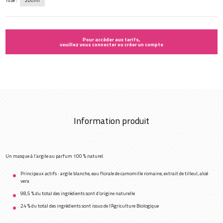
Tube :
200ml
Pour accéder aux tarifs,
veuillez vous connecter ou créer un compte
Information produit
Un masque à l’argile au parfum 100 % naturel.
Principaux actifs : argile blanche, eau florale de camomille romaine, extrait de tilleul, aloé
vera
98,5 % du total des ingrédients sont d’origine naturelle
24 % du total des ingrédients sont issus de l’Agriculture Biologique