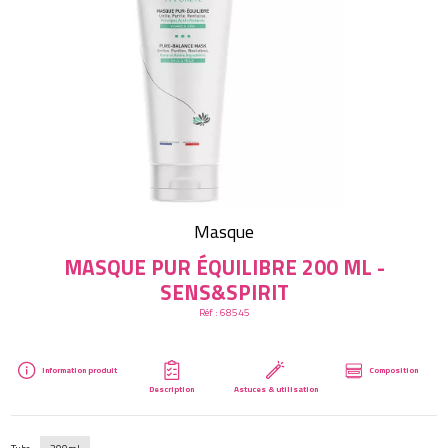
Créer mon compte
Masque
MASQUE PUR ÉQUILIBRE 200 ML -
SENS&SPIRIT
Réf :
68545
Information produit
Composition
Description
Astuces & utilisation