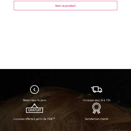
Voir ce produit
Retour sous 14 jours
Livraison sous 24 à 72h
HT
Livraison offerte à partir de 150€
Satisfaction clients