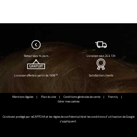
Retour sous 14 jours
Livraison sous 24 à 72h
HT
Livraison offerte à partir de 150€
Satisfaction clients
Mentions légales
Plan du site
Conditions générales de vente
Frennly
Gérer mes cookies
Ce site est protégé par reCAPTCHA et les
règles de confidentialité
et les
conditions d'utilisation
de Google
s'appliquent.