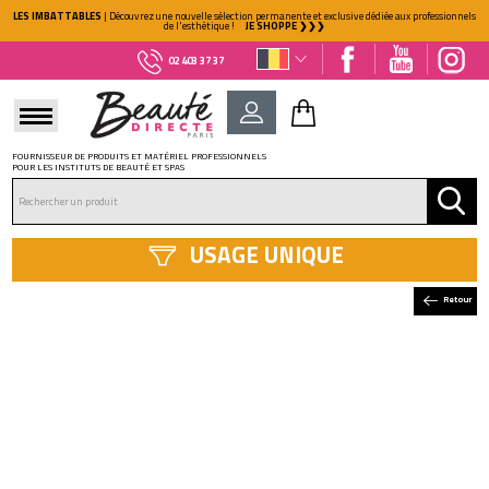
LES IMBATTABLES
| Découvrez une nouvelle sélection permanente et exclusive dédiée aux professionnels
de l'esthétique !
JE SHOPPE ❯❯❯
02 403 37 37
FOURNISSEUR DE PRODUITS ET MATÉRIEL PROFESSIONNELS
POUR LES INSTITUTS DE BEAUTÉ ET SPAS
DÉJÀ CLIENT ?
Mot de passe oublié ?
USAGE UNIQUE
Retour
NOUVEAU CLIENT ?
Créez votre compte