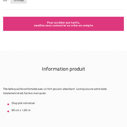
Lot :
10 draps
Pour accéder aux tarifs,
veuillez vous connecter ou créer un compte
Information produit
Très belle qualité confortable avec un fort pouvoir absorbant. Le drap couvre votre table
totalement et est facile à manipuler.
Drap plié individuel
80 cm x 1,90 m