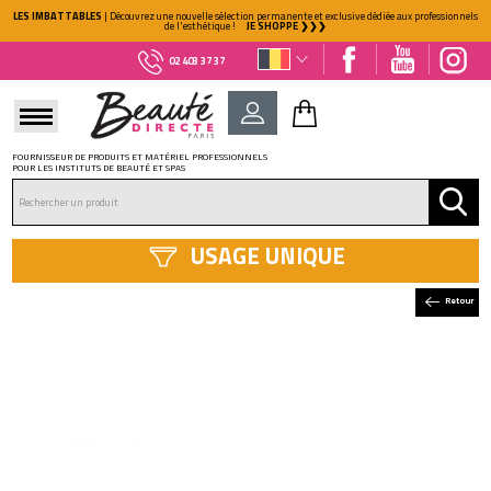
LES IMBATTABLES
| Découvrez une nouvelle sélection permanente et exclusive dédiée aux professionnels
de l'esthétique !
JE SHOPPE ❯❯❯
02 403 37 37
FOURNISSEUR DE PRODUITS ET MATÉRIEL PROFESSIONNELS
POUR LES INSTITUTS DE BEAUTÉ ET SPAS
DÉJÀ CLIENT ?
Mot de passe oublié ?
USAGE UNIQUE
Retour
NOUVEAU CLIENT ?
Créez votre compte