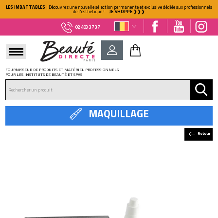
LES IMBATTABLES
| Découvrez une nouvelle sélection permanente et exclusive dédiée aux professionnels
de l'esthétique !
JE SHOPPE ❯❯❯
02 403 37 37
FOURNISSEUR DE PRODUITS ET MATÉRIEL PROFESSIONNELS
POUR LES INSTITUTS DE BEAUTÉ ET SPAS
DÉJÀ CLIENT ?
Mot de passe oublié ?
MAQUILLAGE
Retour
NOUVEAU CLIENT ?
Créez votre compte