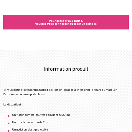
Pour accéder aux tarifs,
veuillez vous connecter ou créer un compte
Information produit
Teinture pour cils et sourcils, facile d'utilisation. Idéal pour intensifier le regard ou masquer
l'arrivée des premiers poils blancs.
Le kit contient :
Un flacon compte-gouttes d'oxydant de 20 ml
Un tube de coloration de 15 ml
Un godet en plastique jetable