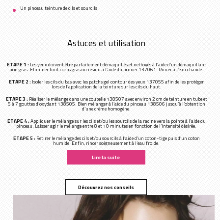
Un pinceau teinture de cils et sourcils
Astuces et utilisation
ETAPE 1 :
Les yeux doivent être parfaitement démaquillés et nettoyés à l’aide d’un démaquillant
non gras. Eliminer tout corps gras ou résidu à l’aide du primer 137061. Rincer à l’eau chaude.
ETAPE 2 :
Isoler les cils du bas avec les patchs gel contour des yeux 137055 afin de les protéger
lors de l’application de la teinture sur les cils du haut.
ETAPE 3 :
Réaliser le mélange dans une coupelle 138507 avec environ 2 cm de teinture en tube et
5 à 7 gouttes d’oxydant 138505. Bien mélanger à l’aide du pinceau 138506 jusqu’à l’obtention
d’une crème homogène.
ETAPE 4 :
Appliquer le mélange sur les cils et/ou les sourcils de la racine vers la pointe à l’aide du
pinceau. Laisser agir le mélange entre 8 et 10 minutes en fonction de l’intensité désirée.
ETAPE 5 :
Retirer le mélange des cils et/ou sourcils à l’aide d’un coton-tige puis d’un coton
humide. Enfin, rincer soigneusement à l’eau froide.
ETAPE 6 :
Appliquer le sérum à la Kératine 138003 pour fortifier les cils.
Lire la suite
Découvrez nos conseils