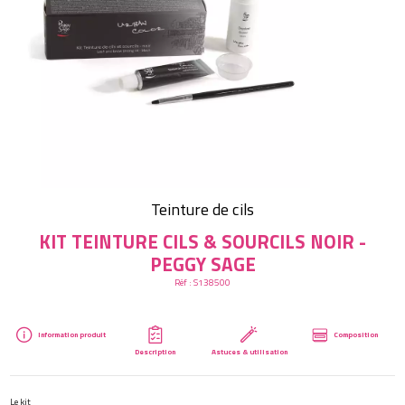
Créer mon compte
Teinture de cils
KIT TEINTURE CILS & SOURCILS NOIR -
PEGGY SAGE
Réf :
S138500
Information produit
Composition
Description
Astuces & utilisation
Le kit