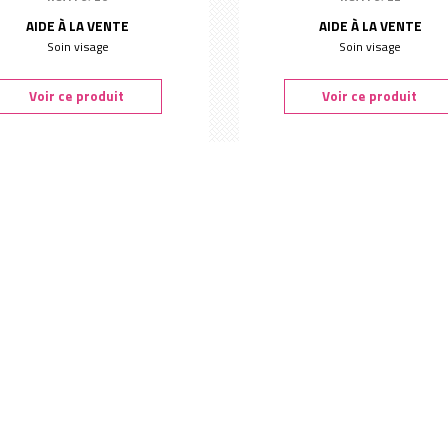
AIDE À LA VENTE
AIDE À LA VENTE
Soin visage
Soin visage
Voir ce produit
Voir ce produit
 'Essentiel' visage format A2 -
Poster 'Eclat Immédiat' vi
Sens&Spirit
format A2 - Sens&Spirit
Ref. : 6717
Ref. : 6714
AIDE À LA VENTE
AIDE À LA VENTE
Soin visage
Soin visage