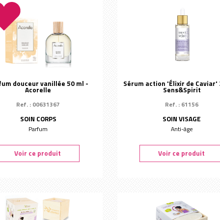
fum douceur vanillée 50 ml -
Sérum action 'Élixir de Caviar' 
Acorelle
Sens&Spirit
Ref. : 00631367
Ref. : 61156
SOIN CORPS
SOIN VISAGE
Parfum
Anti-âge
Voir ce produit
Voir ce produit