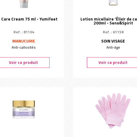
r Care Cream 75 ml - Yumifeet
Lotion micellaire 'Élixir de ca
200ml - Sens&Spirit
Ref. : 81104
Ref. : 61158
MANUCURIE
SOIN VISAGE
Anti-callosités
Anti-âge
Voir ce produit
Voir ce produit