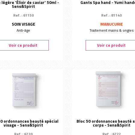
légère 'Élixir de caviar' 50ml -
Gants Spa hand - Yumi hand
Sens&Spirit
Ref. : 61150
Ref. : 81140
SOIN VISAGE
MANUCURIE
Anti-âge
Traitement mains & ongles
Voir ce produit
Voir ce produit
50 ordonnances beauté spécial
Bloc 50 ordonnances beauté s
visage - Sens&Spirit
corps - Sens&Spirit
Ref. : 6720
Ref. : 6722