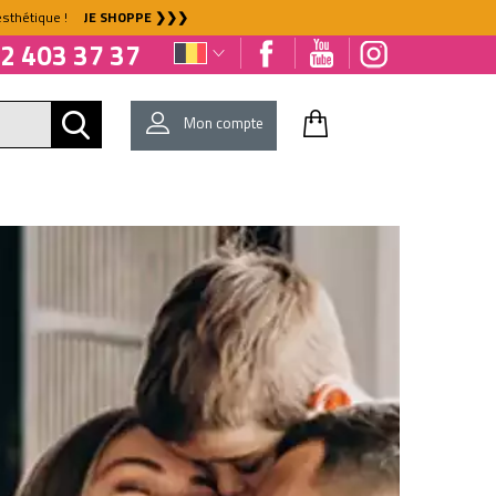
l'esthétique !
JE SHOPPE ❯❯❯
2 403 37 37
Mon compte
E
EQUIPEMENT
BIO & NATURE
SENS&SPIRIT®
DÉJÀ CLIENT ?
Mot de passe oublié ?
NOUVEAU CLIENT ?
Créez votre compte