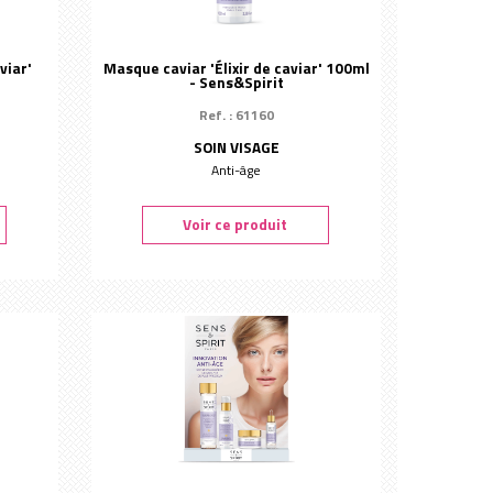
viar'
Masque caviar 'Élixir de caviar' 100ml
- Sens&Spirit
Ref. : 61160
SOIN VISAGE
Anti-âge
Voir ce produit