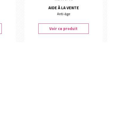
AIDE À LA VENTE
Anti-âge
Voir ce produit
sage
Poster 'Minceur' corps format A2 -
Sens&Spirit
Ref. : 6744
AIDE À LA VENTE
Soin visage