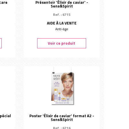
care
Présentoir 'Élixir de caviar' -
Sens&Spirit
Ref. : 6715
AIDE À LA VENTE
Anti-âge
Voir ce produit
pécial
Poster 'Élixir de caviar' format A2 -
Sens&Spirit
Ref. : 6716