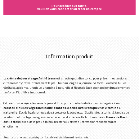
Pour accéder aux tarifs,
veuillez vous connecter ou créer un compte
Information produit
La
crème de jour visage Anti‑Stress
est un soin quotidien conçu pour prévenir les tensions
cutanées et hydrater intensément la peau tout au long de la journée. Sa formule associe huiles
végétales, acide hyaluronique, vitamine E naturelle et fleurs de Bach pour apaiser durablement et
renforcer l’équilibre émotionnel.
Cette émulsion légère déstresse la peau et lui apporte une hydratation continue grâce à un
cocktail d’huiles végétales nourrissantes
, d’
acide hyaluronique
et de
vitamine E
naturelle
. L’acide hyaluronique aide à préserver la souplesse, l’élasticité et la tonicité, tandis que
la vitamine E protège des agressions extérieures et améliore l’éclat. Enrichie en
fleurs de Bach
anti‑stress
, elle aide la peau à mieux résister aux effets du stress environnemental et
émotionnel.
Résultat : une peau apaisée, confortable et visiblement revitalisée.