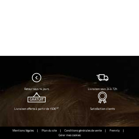
Retour sous 14 jours
Livraison sous 24 à 72h
HT
Livraison offerte à partir de 150€
Satisfaction clients
Mentions légales
Plan du site
Conditions générales de vente
Frennly
Gérer mes cookies