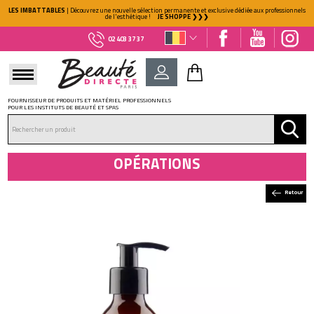
LES IMBATTABLES
| Découvrez une nouvelle sélection permanente et exclusive dédiée aux professionnels
de l'esthétique !
JE SHOPPE ❯❯❯
02 403 37 37
FOURNISSEUR DE PRODUITS ET MATÉRIEL PROFESSIONNELS
POUR LES INSTITUTS DE BEAUTÉ ET SPAS
DÉJÀ CLIENT ?
Mot de passe oublié ?
OPÉRATIONS
Retour
NOUVEAU CLIENT ?
Créez votre compte