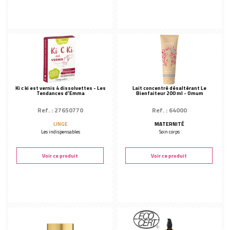
Ki c ki est vernis 4 dissolvettes - Les
Lait concentré désaltérant Le
Tendances d'Emma
Bienfaiteur 200 ml - Omum
Ref. : 27650770
Ref. : 64000
LINGE
MATERNITÉ
Les indispensables
Soin corps
Voir ce produit
Voir ce produit