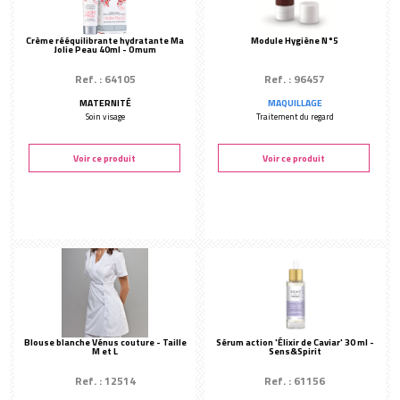
Maternité
(11)
Créer mon compte
Soin corps
(20)
Soin visage
(20)
Crème rééquilibrante hydratante Ma
Équipement
(2)
Module Hygiène N°5
Jolie Peau 40ml - Omum
TYPE :
Ref. : 64105
Ref. : 96457
Ampoules de soins
MATERNITÉ
(1)
MAQUILLAGE
Anti-âge
(7)
Soin visage
Traitement du regard
Bons cadeaux
(1)
Complément alimentaire
(1)
Crème de modelage
(1)
Voir ce produit
Voir ce produit
Crème de soin
(1)
Diffusion
(4)
Eau de toilette
(2)
Finalisation du soin
(1)
Gommage
(1)
Huile soyeuse
(4)
Hydratant
(7)
Hydratation
(1)
Les indispensables
(3)
Lèvres
(2)
Matériels cabine
(1)
Modelages
(1)
Parfum
(5)
Blouse blanche Vénus couture - Taille
Sérum action 'Élixir de Caviar' 30 ml -
Peel Off
(1)
M et L
Sens&Spirit
Roll-on
(1)
Soin corps
(8)
Ref. : 12514
Ref. : 61156
Soin visage
(4)
Teint
(1)