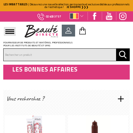
LES IMBATTABLES
| Découvrez une nouvelle sélection permanente et exclusive dédiée aux professionnels
de l'esthétique !
JE SHOPPE ❯❯❯
02 403 37 37
FOURNISSEUR DE PRODUITS ET MATÉRIEL PROFESSIONNELS
POUR LES INSTITUTS DE BEAUTÉ ET SPAS
DÉJÀ CLIENT ?
Mot de passe oublié ?
LES BONNES AFFAIRES
Vous recherchez ?
GAMME :
Cosmétique
(1)
NOUVEAU CLIENT ?
Fournitures
(2)
Créez votre compte
Linge
(4)
Maquillage
(5)