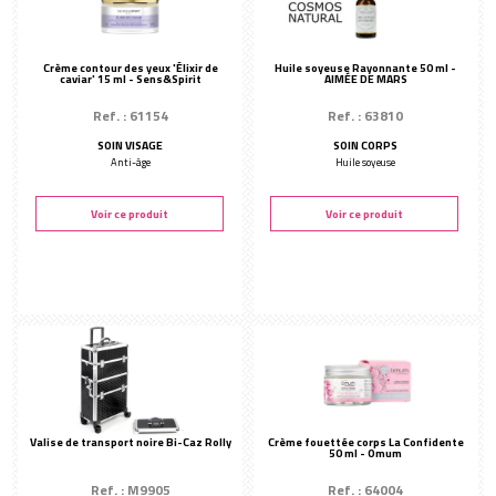
Crème contour des yeux 'Élixir de
Huile soyeuse Rayonnante 50 ml -
caviar' 15 ml - Sens&Spirit
AIMÉE DE MARS
Ref. : 61154
Ref. : 63810
SOIN VISAGE
SOIN CORPS
Anti-âge
Huile soyeuse
Voir ce produit
Voir ce produit
Valise de transport noire Bi-Caz Rolly
Crème fouettée corps La Confidente
50 ml - Omum
Ref. : M9905
Ref. : 64004