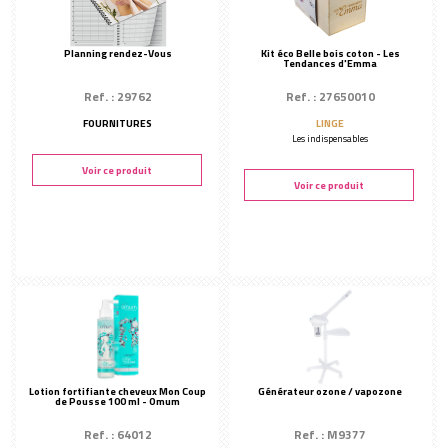
Planning rendez-Vous
Kit éco Belle bois coton - Les
Tendances d'Emma
Ref. : 29762
Ref. : 27650010
FOURNITURES
LINGE
Les indispensables
Voir ce produit
Voir ce produit
Lotion fortifiante cheveux Mon Coup
Générateur ozone / vapozone
de Pousse 100 ml - Omum
Ref. : 64012
Ref. : M9377