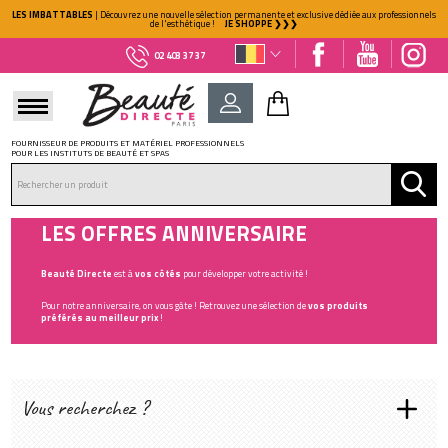
LES IMBATTABLES
| Découvrez une nouvelle sélection permanente et exclusive dédiée aux professionnels
de l'esthétique !
JE SHOPPE ❯❯❯
02 403 37 37
FOURNISSEUR DE PRODUITS ET MATÉRIEL PROFESSIONNELS
POUR LES INSTITUTS DE BEAUTÉ ET SPAS
DÉJÀ CLIENT ?
Mot de passe oublié ?
LES OFFRES ANNIVERSAIRE
Beauté Directe
est à
vos côtés
pour développer votre activité !
Pour notre anniversaire, on vous gâte ! Retrouvez une sélection de
vos produits
préférés
au meilleur prix
!
NOUVEAU CLIENT ?
Vous recherchez ?
Créez votre compte
GAMME :