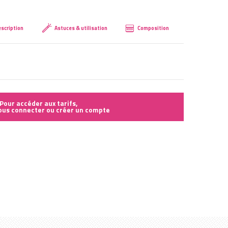
Créer mon compte
scription
Astuces & utilisation
Composition
Pour accéder aux tarifs,
vous connecter ou créer un compte