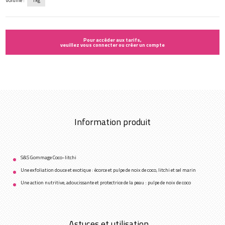
Volume :
1kg
Pour accéder aux tarifs,
veuillez vous connecter ou créer un compte
Information produit
S&S Gommage Coco-litchi
Une exfoliation douce et exotique : écorce et pulpe de noix de coco, litchi et sel marin
Une action nutritive, adoucissante et protectrice de la peau : pulpe de noix de coco
Astuces et utilisation