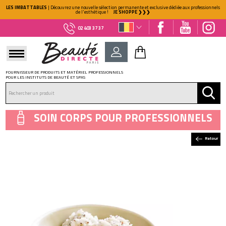
LES IMBATTABLES
| Découvrez une nouvelle sélection permanente et exclusive dédiée aux professionnels
de l'esthétique !
JE SHOPPE ❯❯❯
02 403 37 37
FOURNISSEUR DE PRODUITS ET MATÉRIEL PROFESSIONNELS
POUR LES INSTITUTS DE BEAUTÉ ET SPAS
DÉJÀ CLIENT ?
Mot de passe oublié ?
SOIN CORPS POUR PROFESSIONNELS
Retour
NOUVEAU CLIENT ?
Créez votre compte