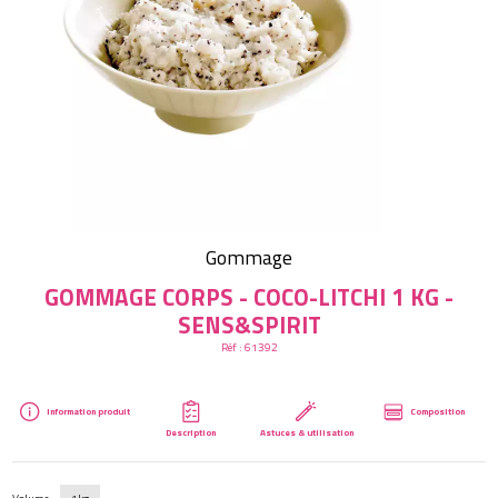
Créer mon compte
Gommage
GOMMAGE CORPS - COCO-LITCHI 1 KG -
SENS&SPIRIT
Réf :
61392
Information produit
Composition
Description
Astuces & utilisation