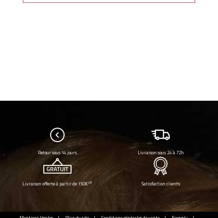
Retour sous 14 jours
Livraison sous 24 à 72h
HT
Livraison offerte à partir de 150€
Satisfaction clients
Mentions légales
Plan du site
Conditions générales de vente
Frennly