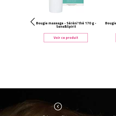
arfumée Monoï
Bougie massage - Séréni'thé 170 g -
Bougi
ens&Spirit
Sens&Spirit
duit
Voir ce produit