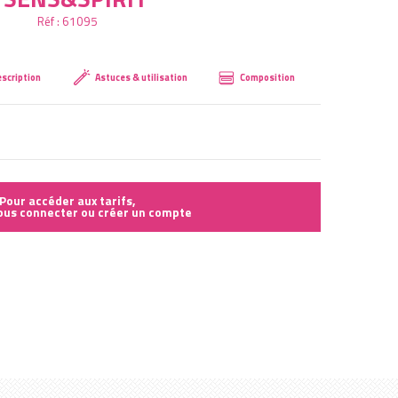
Réf :
61095
Créer mon compte
scription
Astuces & utilisation
Composition
Pour accéder aux tarifs,
vous connecter ou créer un compte