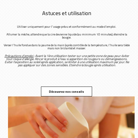
Astuces et utilisation
Utiliser uniquement pour l'usage prévu et conformément au mode d'emploi.
Allumer la mèche, attendre que la cire devienne liquide (au minimum 10 minutes), éteindre la
bougie.
Verser l'huile fondue dans la paume de la main (après contrôle de la température, l'huile sera tiède
mais non brûlante) et masser.
Précautions d'emploi
: Avant la 1ère utilisation tester sur une petite zone de peau pour éviter
tout risque d'allergie. Rincer le produit à l'eau si apparition de rougeurs ou démangeaisons.
Eviter l'exposition au soleil après application, se limiter à une utilisation maximum par jour. Ne
pas appliquer sur des zones sensibles. Eteindre la bougie après utilisation.
Découvrez nos conseils