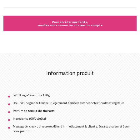
Pour accéder aux tarifs,
veuillez vous connecter ou créer un compte
Information produit
S&S Bougie Séréni'thé 170g
Odeur d'une grande fraîcheur, légèrement herbacée avec des notes florales et végétales.
Parfum de
feuille de thé vert
Ingrédients 100% végétal
Massage délicieux qui relaxe et détend immédiatement le client grâce à sa chaleur et à son
doux parfum.