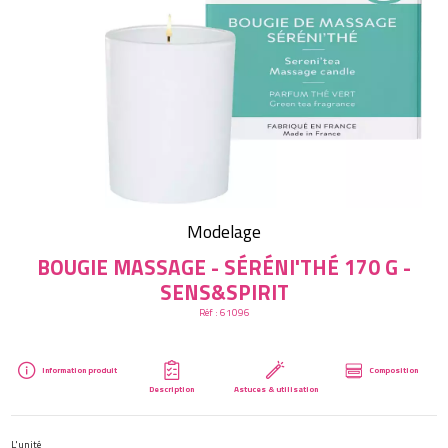
Créer mon compte
Modelage
BOUGIE MASSAGE - SÉRÉNI'THÉ 170 G -
SENS&SPIRIT
Réf :
61096
Information produit
Composition
Description
Astuces & utilisation
L'unité