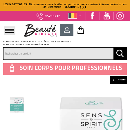
LES IMBATTABLES
| Découvrez une nouvelle sélection permanente et exclusive dédiée aux professionnels
de l'esthétique !
JE SHOPPE ❯❯❯
02 403 37 37
FOURNISSEUR DE PRODUITS ET MATÉRIEL PROFESSIONNELS
POUR LES INSTITUTS DE BEAUTÉ ET SPAS
DÉJÀ CLIENT ?
Mot de passe oublié ?
SOIN CORPS POUR PROFESSIONNELS
Retour
NOUVEAU CLIENT ?
Créez votre compte