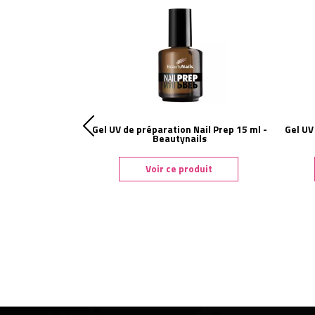
fessionnelle
Gel UV de préparation Nail Prep 15 ml -
Gel UV
UTY NAILS
Beautynails
duit
Voir ce produit