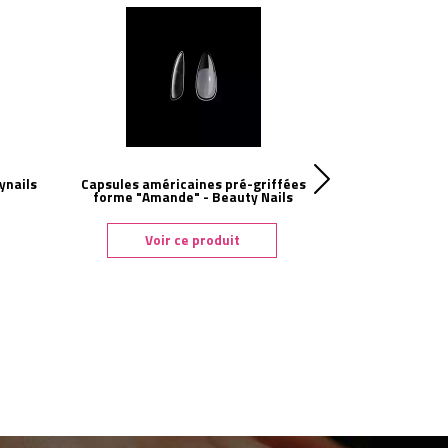
ynails
Capsules américaines pré-griffées
Capsules amér
forme "Amande" - Beauty Nails
forme "Stil
Voir ce produit
Voi