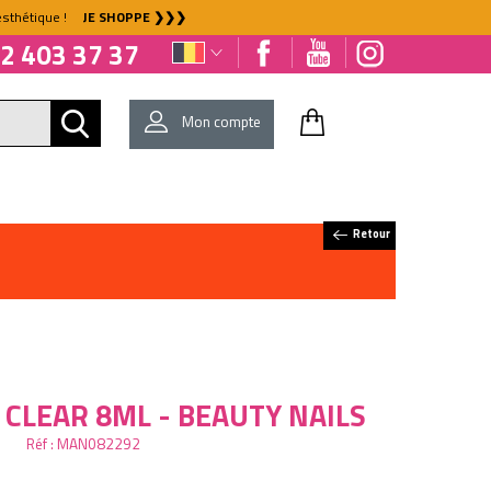
l'esthétique !
JE SHOPPE ❯❯❯
2 403 37 37
Mon compte
E
EQUIPEMENT
BIO & NATURE
SENS&SPIRIT®
DÉJÀ CLIENT ?
Mot de passe oublié ?
Retour
CLEAR 8ML - BEAUTY NAILS
Réf :
MAN082292
NOUVEAU CLIENT ?
Créez votre compte