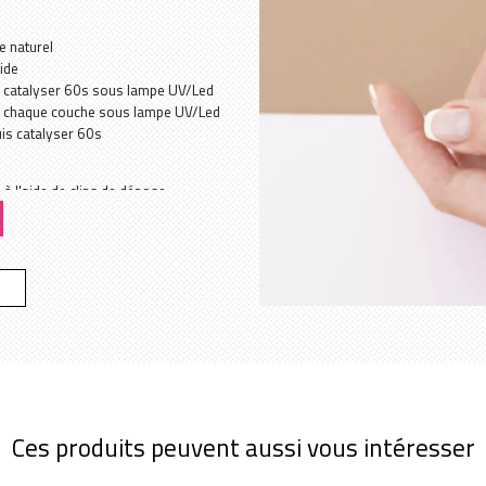
e naturel
ide
s catalyser 60s sous lampe UV/Led
tre chaque couche sous lampe UV/Led
uis catalyser 60s
 à l'aide de clips de dépose
et d'une lime de finition
 complet du produit
Ces produits peuvent aussi vous intéresser