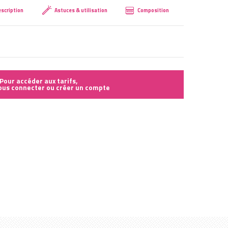
scription
Astuces & utilisation
Composition
Créer mon compte
Pour accéder aux tarifs,
vous connecter ou créer un compte