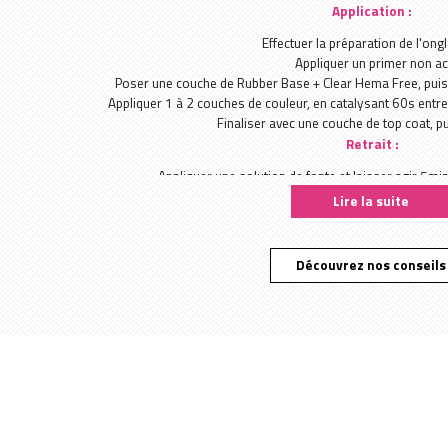
Application :
Effectuer la préparation de l'ongl
Appliquer un primer non ac
Poser une couche de Rubber Base + Clear Hema Free, pui
Appliquer 1 à 2 couches de couleur, en catalysant 60s en
Finaliser avec une couche de top coat, p
Retrait :
Appliquer une solution de fonte et laisser agir 5min
Retirer les résidus à l'aide d'un outil de dépose 
Lire la suite
Renouveler si nécessaire jusqu'au retrait
Découvrez nos conseils