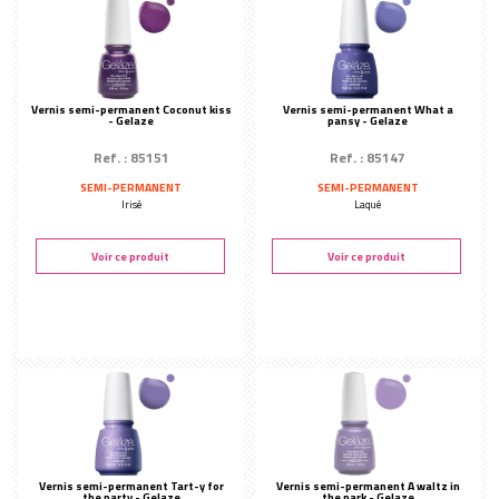
Vernis semi-permanent Coconut kiss
Vernis semi-permanent What a
- Gelaze
pansy - Gelaze
Ref. : 85151
Ref. : 85147
SEMI-PERMANENT
SEMI-PERMANENT
Irisé
Laqué
Voir ce produit
Voir ce produit
Vernis semi-permanent Tart-y for
Vernis semi-permanent A waltz in
the party - Gelaze
the park - Gelaze