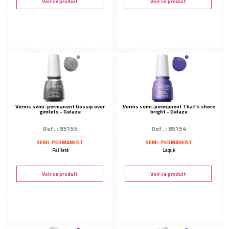
Voir ce produit
Voir ce produit
Vernis semi-permanent Gossip over
Vernis semi-permanent That's shore
gimlets - Gelaze
bright - Gelaze
Ref. : 85155
Ref. : 85154
SEMI-PERMANENT
SEMI-PERMANENT
Pailleté
Laqué
Voir ce produit
Voir ce produit