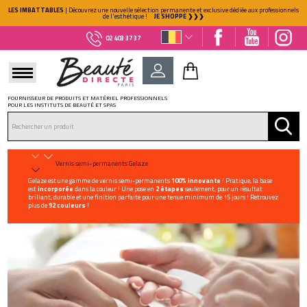
LES IMBATTABLES
| Découvrez une nouvelle sélection permanente et exclusive dédiée aux professionnels
de l'esthétique !
JE SHOPPE ❯❯❯
02 403 37 37
FOURNISSEUR DE PRODUITS ET MATÉRIEL PROFESSIONNELS
POUR LES INSTITUTS DE BEAUTÉ ET SPAS
DÉJÀ CLIENT ?
Mot de passe oublié ?
Vernis semi-permanents Gelaze
Gelaze est une gamme de vernis semi-permanents
100% innovante
! Pratique, la base
est
incorporée
dans la couleur ! Une pose en
2 étapes
seulement, pour un résultat
brillant, durable et une finition parfaite pour une tenue minimum de 15 jours ! Retrouvez
plus de
92 couleurs
!
NOUVEAU CLIENT ?
Créez votre compte