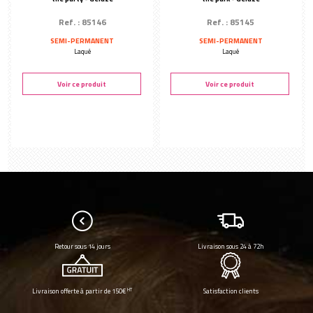
Ref. : 85146
Ref. : 85145
SEMI-PERMANENT
SEMI-PERMANENT
Laqué
Laqué
Voir ce produit
Voir ce produit
Retour sous 14 jours
Livraison sous 24 à 72h
HT
Livraison offerte à partir de 150€
Satisfaction clients