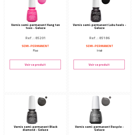
Coutellerie
Colles
Lampes manucure
Vernis semi-permanent Hang ten
Vernis semi-permanent Lubu heels -
toes - Gelaze
Gelaze
Ponceuse
Ref. : 85201
Ref. : 85186
Peggy Sage
SEMI-PERMANENT
SEMI-PERMANENT
Fluo
Irisé
Nail art
PÉDICURE
Voir ce produit
Voir ce produit
Soin anti-callosités
Soin des pieds
Yumifeet
Outils pédicure
Marlay
Bain de pieds
Vernis semi-permanent Black
Vernis semi-permanent Recycle -
diamond - Gelaze
Gelaze