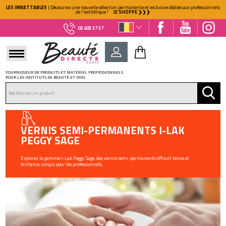
LES IMBATTABLES
| Découvrez une nouvelle sélection permanente et exclusive dédiée aux professionnels
de l'esthétique !
JE SHOPPE ❯❯❯
02 403 37 37
FOURNISSEUR DE PRODUITS ET MATÉRIEL PROFESSIONNELS
POUR LES INSTITUTS DE BEAUTÉ ET SPAS
DÉJÀ CLIENT ?
Mot de passe oublié ?
VERNIS SEMI-PERMANENTS I-LAK
PEGGY SAGE
Explorez la gamme I-Lak Peggy Sage, des vernis semi-permanents offrant tenue et
brillance, conçus pour les professionnels.
NOUVEAU CLIENT ?
Créez votre compte