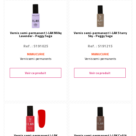
Accessoires manucure
Peggy Sage
Coutellerie
Colles
Lampes manucure
Vernis semi-permanent I-LAK Milky
Vernis semi-permanent I-LAK Starry
Lavender - Peggy Sage
Sky - Peggy Sage
Ponceuse
Ref. : S191025
Ref. : S191215
Peggy Sage
MANUCURIE
MANUCURIE
Vernis semi-permanents
Vernis semi-permanents
Nail art
PÉDICURE
Voir ce produit
Voir ce produit
Soin anti-callosités
Soin des pieds
Yumifeet
Outils pédicure
Marlay
Bain de pieds
Vernis semi-permanent I-LAK
Vernis semi-permanent I-LAK Caffé