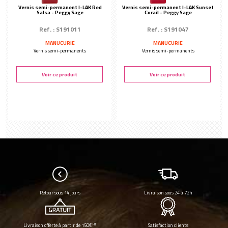
Vernis semi-permanent I-LAK Red
Vernis semi-permanent I-LAK Sunset
Salsa - Peggy Sage
Corail - Peggy Sage
Ref. : S191011
Ref. : S191047
MANUCURIE
MANUCURIE
Vernis semi-permanents
Vernis semi-permanents
Voir ce produit
Voir ce produit
Retour sous 14 jours
Livraison sous 24 à 72h
HT
Livraison offerte à partir de 150€
Satisfaction clients