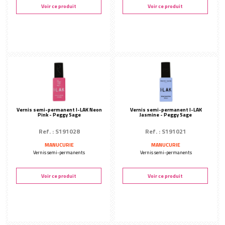
Nailmatic
Andreia
Voir ce produit
Voir ce produit
Gelaze
I-Lak Peggy Sage
Madame Bleu Blanc Rouge
VIP Nails
Gels
DISSOLVANTS & TIPS-OFF
Gels de modelage
Solutions à dissoudre
Vernis semi-permanent I-LAK Neon
Vernis semi-permanent I-LAK
Gels UV
Pink - Peggy Sage
Jasmine - Peggy Sage
Dissolvants
Peggy Sage
Ref. : S191028
Ref. : S191021
Peggy Sage
MANUCURIE
MANUCURIE
CONSOMMABLES
Vernis semi-permanents
Vernis semi-permanents
Capsules & colles
OUTILS MANUCURE
Voir ce produit
Voir ce produit
Pinceaux
Limes a ongles
Pinceaux manucure
Polissoirs et blocs
Pinceaux gel uv