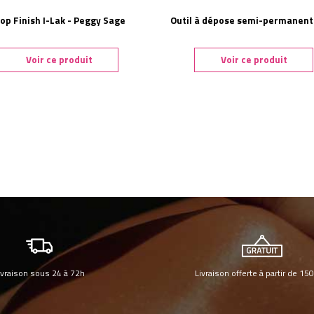
op Finish I-Lak - Peggy Sage
Outil à dépose semi-permanent
Voir ce produit
Voir ce produit
ivraison sous 24 à 72h
Livraison offerte à partir de 15