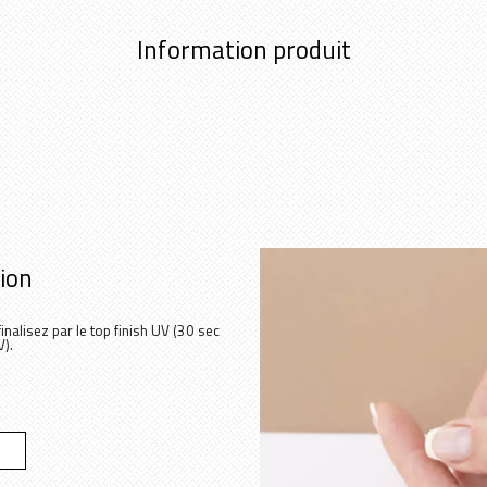
Information produit
tion
inalisez par le top finish UV (30 sec
).