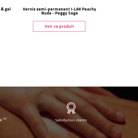
 & gel
Vernis semi-permanent I-LAK Peachy
Nude - Peggy Sage
Voir ce produit
HT
0€
Satisfaction clients