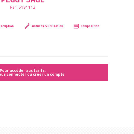
Réf :
S191112
Créer mon compte
scription
Astuces & utilisation
Composition
Pour accéder aux tarifs,
vous connecter ou créer un compte