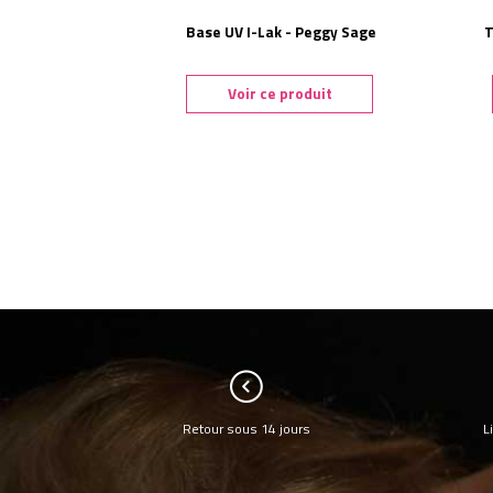
Base UV I-Lak - Peggy Sage
T
Voir ce produit
Retour sous 14 jours
L