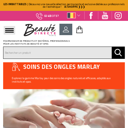
LES IMBATTABLES
| Découvrez une nouvelle sélection permanente et exclusive dédiée aux professionnels
de l'esthétique !
JE SHOPPE ❯❯❯
02 403 37 37
FOURNISSEUR DE PRODUITS ET MATÉRIEL PROFESSIONNELS
POUR LES INSTITUTS DE BEAUTÉ ET SPAS
DÉJÀ CLIENT ?
Mot de passe oublié ?
SOINS DES ONGLES MARLAY
Explorez la gamme Marlay pour des soins des ongles naturels et efficaces, adaptés aux
instituts et spas.
NOUVEAU CLIENT ?
Créez votre compte