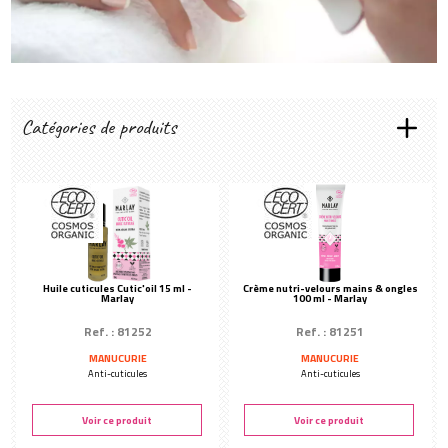
Créer mon compte
Catégories de produits
TRAITEMENTS MAINS & ONGLES
Manucurie tiède
Soins des mains
Peggy Sage
Soins des ongles
Peggy Sage
Beautynails
Huile cuticules Cutic'oil 15 ml -
Crème nutri-velours mains & ongles
Marlay
100 ml - Marlay
Marlay
Ref. : 81252
Ref. : 81251
Nailmatic
MANUCURIE
MANUCURIE
Peggy Sage
Anti-cuticules
Anti-cuticules
V.i.p nails
Voir ce produit
Voir ce produit
TYPES DE MANUCURE
Vernis à ongles