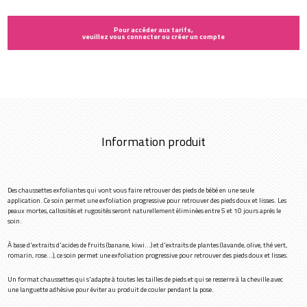
Pour accéder aux tarifs,
veuillez vous connecter ou créer un compte
Information produit
Des chaussettes exfoliantes qui vont vous faire retrouver des pieds de bébé en une seule
application. Ce soin permet une exfoliation progressive pour retrouver des pieds doux et lisses. Les
peaux mortes, callosités et rugosités seront naturellement éliminées entre 5 et 10 jours après le
soin.
À base d'extraits d'acides de fruits (banane, kiwi…) et d'extraits de plantes (lavande, olive, thé vert,
romarin, rose…), ce soin permet une exfoliation progressive pour retrouver des pieds doux et lisses.
Un format chaussettes qui s'adapte à toutes les tailles de pieds et qui se resserre à la cheville avec
une languette adhésive pour éviter au produit de couler pendant la pose.