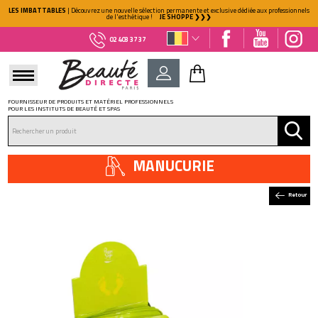
LES IMBATTABLES
| Découvrez une nouvelle sélection permanente et exclusive dédiée aux professionnels
de l'esthétique !
JE SHOPPE ❯❯❯
02 403 37 37
FOURNISSEUR DE PRODUITS ET MATÉRIEL PROFESSIONNELS
POUR LES INSTITUTS DE BEAUTÉ ET SPAS
DÉJÀ CLIENT ?
Mot de passe oublié ?
MANUCURIE
Retour
NOUVEAU CLIENT ?
Créez votre compte