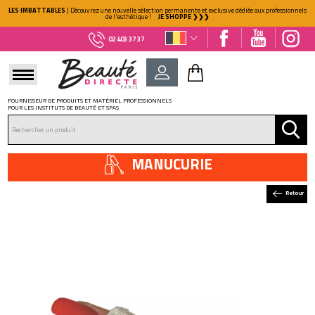
LES IMBATTABLES
| Découvrez une nouvelle sélection permanente et exclusive dédiée aux professionnels
de l'esthétique !
JE SHOPPE ❯❯❯
02 403 37 37
FOURNISSEUR DE PRODUITS ET MATÉRIEL PROFESSIONNELS
POUR LES INSTITUTS DE BEAUTÉ ET SPAS
DÉJÀ CLIENT ?
Mot de passe oublié ?
MANUCURIE
Retour
NOUVEAU CLIENT ?
Créez votre compte