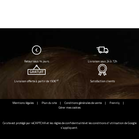
Retour sous 14 jours
Livraison sous 24 à 72h
HT
Livraison offerte à partir de 150€
Satisfaction clients
Mentions légales
Plan du site
Conditions générales de vente
Frennly
Gérer mes cookies
Ce site est protégé par reCAPTCHA et les
règles de confidentialité
et les
conditions d'utilisation
de Google
s'appliquent.