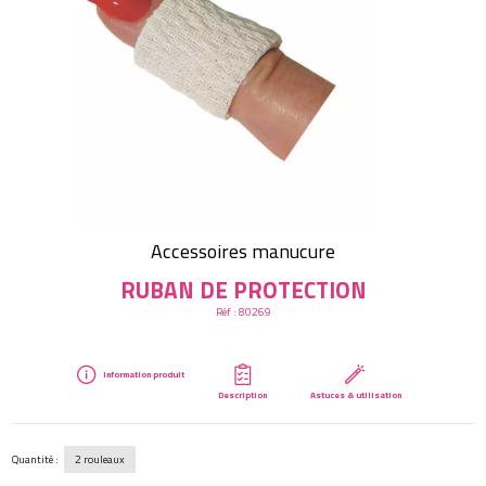
Créer mon compte
Accessoires manucure
RUBAN DE PROTECTION
Réf :
80269
Information produit
Description
Astuces & utilisation
Quantité :
2 rouleaux