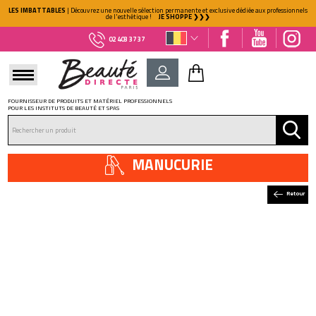
LES IMBATTABLES
| Découvrez une nouvelle sélection permanente et exclusive dédiée aux professionnels
de l'esthétique !
JE SHOPPE ❯❯❯
02 403 37 37
FOURNISSEUR DE PRODUITS ET MATÉRIEL PROFESSIONNELS
POUR LES INSTITUTS DE BEAUTÉ ET SPAS
DÉJÀ CLIENT ?
Mot de passe oublié ?
MANUCURIE
Retour
NOUVEAU CLIENT ?
Créez votre compte