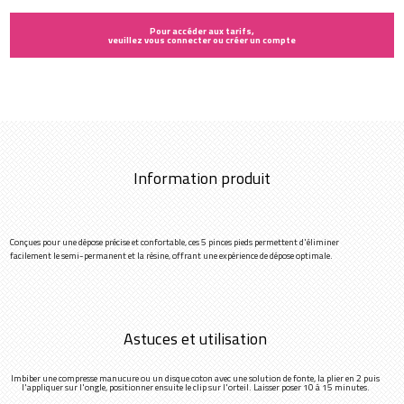
Pour accéder aux tarifs,
veuillez vous connecter ou créer un compte
Information produit
Conçues pour une dépose précise et confortable, ces 5 pinces pieds permettent d'éliminer
facilement le semi-permanent et la résine, offrant une expérience de dépose optimale.
Astuces et utilisation
Imbiber une compresse manucure ou un disque coton avec une solution de fonte, la plier en 2 puis
l'appliquer sur l'ongle, positionner ensuite le clip sur l'orteil. Laisser poser 10 à 15 minutes.