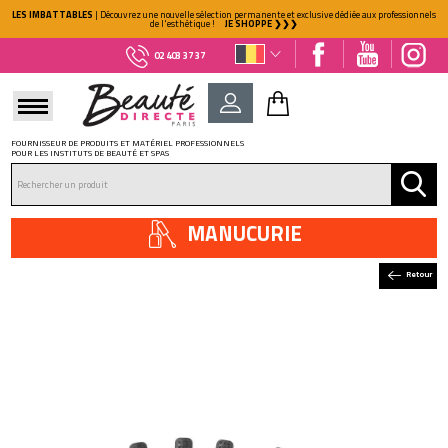
LES IMBATTABLES
| Découvrez une nouvelle sélection permanente et exclusive dédiée aux professionnels
de l'esthétique !
JE SHOPPE ❯❯❯
02 403 37 37
FOURNISSEUR DE PRODUITS ET MATÉRIEL PROFESSIONNELS
POUR LES INSTITUTS DE BEAUTÉ ET SPAS
DÉJÀ CLIENT ?
Mot de passe oublié ?
MANUCURIE
Retour
NOUVEAU CLIENT ?
Créez votre compte