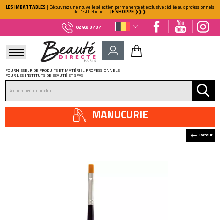
LES IMBATTABLES
| Découvrez une nouvelle sélection permanente et exclusive dédiée aux professionnels
de l'esthétique !
JE SHOPPE ❯❯❯
02 403 37 37
FOURNISSEUR DE PRODUITS ET MATÉRIEL PROFESSIONNELS
POUR LES INSTITUTS DE BEAUTÉ ET SPAS
DÉJÀ CLIENT ?
Mot de passe oublié ?
MANUCURIE
Retour
NOUVEAU CLIENT ?
Créez votre compte