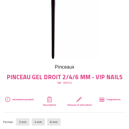
Créer mon compte
Pinceaux
PINCEAU GEL DROIT 2/4/6 MM - VIP NAILS
Réf :
80552
Information produit
Composition
Description
Astuces & utilisation
Format :
2 mm
4 mm
6 mm