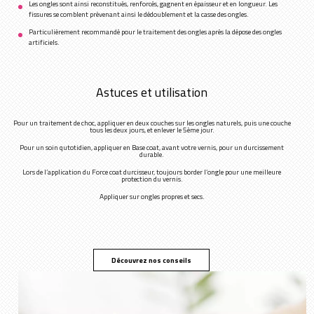
Les ongles sont ainsi reconstitués, renforcés, gagnent en épaisseur et en longueur. Les
fissures se comblent prévenant ainsi le dédoublement et la casse des ongles.
Particulièrement recommandé pour le traitement des ongles après la dépose des ongles
artificiels.
Astuces et utilisation
Pour un traitement de choc, appliquer en deux couches sur les ongles naturels, puis une couche
tous les deux jours, et enlever le 5ème jour.
Pour un soin qutotidien, appliquer en Base coat, avant votre vernis, pour un durcissement
durable.
Lors de l’application du Force coat durcisseur, toujours border l’ongle pour une meilleure
protection du vernis.
Appliquer sur ongles propres et secs.
Découvrez nos conseils