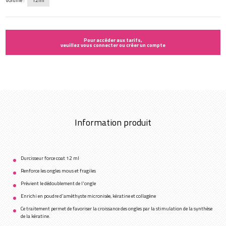
Volume :
12ml
Pour accéder aux tarifs,
veuillez vous connecter ou créer un compte
Information produit
Durcisseur force coat 12 ml
Renforce les ongles mous et fragiles
Prévient le dédoublement de l'ongle
Enrichi en poudre d'améthyste micronisée, kératine et collagène
Ce traitement permet de favoriser la croissance des ongles par la stimulation de la synthèse
de la kératine.