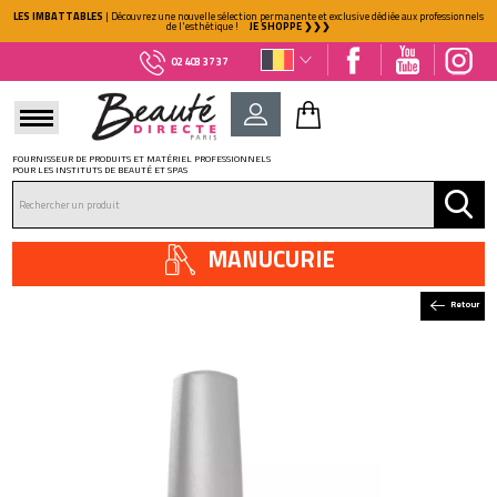
LES IMBATTABLES
| Découvrez une nouvelle sélection permanente et exclusive dédiée aux professionnels
de l'esthétique !
JE SHOPPE ❯❯❯
02 403 37 37
FOURNISSEUR DE PRODUITS ET MATÉRIEL PROFESSIONNELS
POUR LES INSTITUTS DE BEAUTÉ ET SPAS
DÉJÀ CLIENT ?
Mot de passe oublié ?
MANUCURIE
Retour
NOUVEAU CLIENT ?
Créez votre compte