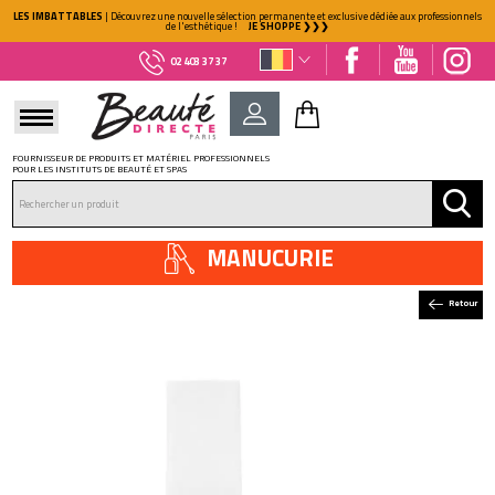
LES IMBATTABLES
| Découvrez une nouvelle sélection permanente et exclusive dédiée aux professionnels
de l'esthétique !
JE SHOPPE ❯❯❯
02 403 37 37
FOURNISSEUR DE PRODUITS ET MATÉRIEL PROFESSIONNELS
POUR LES INSTITUTS DE BEAUTÉ ET SPAS
DÉJÀ CLIENT ?
Mot de passe oublié ?
MANUCURIE
Retour
NOUVEAU CLIENT ?
Créez votre compte