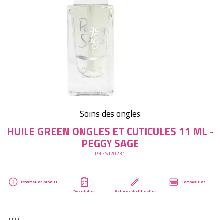
Créer mon compte
Soins des ongles
HUILE GREEN ONGLES ET CUTICULES 11 ML -
PEGGY SAGE
Réf :
S120231
Information produit
Composition
Description
Astuces & utilisation
L'unité