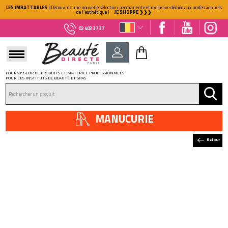
LES IMBATTABLES
| Découvrez une nouvelle sélection permanente et exclusive dédiée aux professionnels
de l'esthétique !
JE SHOPPE ❯❯❯
02 403 37 37
FOURNISSEUR DE PRODUITS ET MATÉRIEL PROFESSIONNELS
POUR LES INSTITUTS DE BEAUTÉ ET SPAS
DÉJÀ CLIENT ?
Mot de passe oublié ?
MANUCURIE
Retour
NOUVEAU CLIENT ?
Créez votre compte