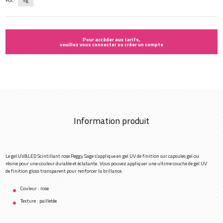
Pot :
5g
Pour accéder aux tarifs,
veuillez vous connecter ou créer un compte
Information produit
Le gel UV&LED Scintillant rose Peggy Sage s’applique en gel UV de finition sur capsules gel ou
résine pour une couleur durable et éclatante. Vous pouvez appliquer une ultime couche de gel UV
de finition gloss transparent pour renforcer la brillance.
Couleur : rose
Texture : pailletée