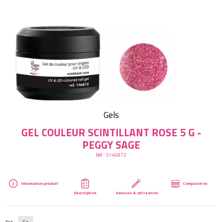
Créer mon compte
Gels
GEL COULEUR SCINTILLANT ROSE 5 G -
PEGGY SAGE
Réf :
S146872
Information produit
Composition
Description
Astuces & utilisation