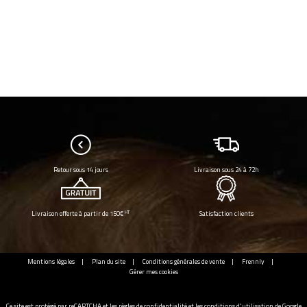
Retour sous 14 jours
Livraison sous 24 à 72h
HT
Livraison offerte à partir de 150€
Satisfaction clients
Mentions légales
Plan du site
Conditions générales de vente
Frennly
Gérer mes cookies
Ce site est protégé par reCAPTCHA et les
règles de confidentialité
et les
conditions d'utilisation
de Google