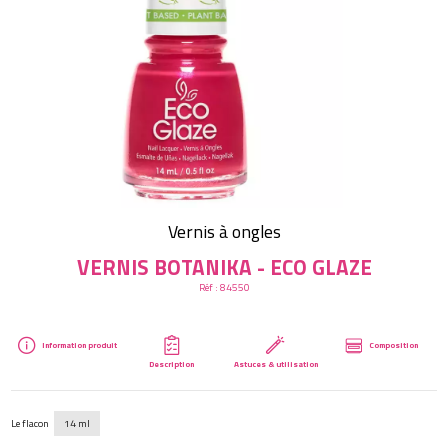
Créer mon compte
Vernis à ongles
VERNIS BOTANIKA - ECO GLAZE
Réf :
84550
Information produit
Composition
Description
Astuces & utilisation
Le flacon
14 ml