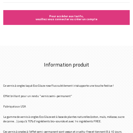
Pour accéder aux tarifs,
veuillez vous connecter ou créer un compte
Information produit
Ce vernis à ongles laqué Eco Glaze rose fluo subtilement irisé apporte une touche festive !
Effet brillant pour un rendu "vernis semi-permanent"
Fabriqué aux USA
La gamme de vernis à ongles Eco Glaze est à base de plantes naturelles (coton, maïs, mélasse, sucre
de canne…) jusqu’à 70% d’ingrédients bio-sourcés et avec 14 ingrédients FREE.
Ces vernis à ongles à l’effet semi-permanent sont vegan et cruelty-free et tiennent 8 à 10 jours.