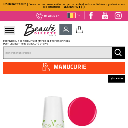
LES IMBATTABLES
| Découvrez une nouvelle sélection permanente et exclusive dédiée aux professionnels
de l'esthétique !
JE SHOPPE ❯❯❯
02 403 37 37
FOURNISSEUR DE PRODUITS ET MATÉRIEL PROFESSIONNELS
POUR LES INSTITUTS DE BEAUTÉ ET SPAS
DÉJÀ CLIENT ?
Mot de passe oublié ?
MANUCURIE
Retour
NOUVEAU CLIENT ?
Créez votre compte