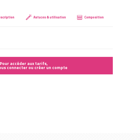
Créer mon compte
scription
Astuces & utilisation
Composition
Pour accéder aux tarifs,
vous connecter ou créer un compte