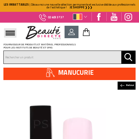
LES IMBATTABLES
| Découvrez une nouvelle sélection permanente et exclusive dédiée aux professionnels
de l'esthétique !
JE SHOPPE ❯❯❯
02 403 37 37
FOURNISSEUR DE PRODUITS ET MATÉRIEL PROFESSIONNELS
POUR LES INSTITUTS DE BEAUTÉ ET SPAS
DÉJÀ CLIENT ?
Mot de passe oublié ?
MANUCURIE
Retour
NOUVEAU CLIENT ?
Créez votre compte