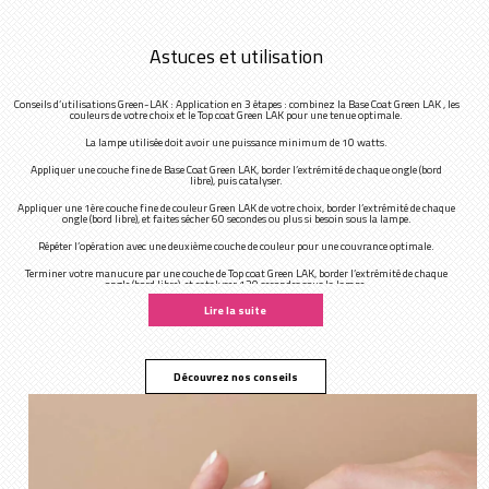
Astuces et utilisation
Conseils d’utilisations Green-LAK : Application en 3 étapes : combinez la Base Coat Green LAK , les
couleurs de votre choix et le Top coat Green LAK pour une tenue optimale.
La lampe utilisée doit avoir une puissance minimum de 10 watts.
Appliquer une couche fine de Base Coat Green LAK, border l’extrémité de chaque ongle (bord
libre), puis catalyser.
Appliquer une 1ère couche fine de couleur Green LAK de votre choix, border l’extrémité de chaque
ongle (bord libre), et faites sécher 60 secondes ou plus si besoin sous la lampe.
Répéter l’opération avec une deuxième couche de couleur pour une couvrance optimale.
Terminer votre manucure par une couche de Top coat Green LAK, border l’extrémité de chaque
ongle (bord libre), et catalyser 120 secondes sous la lampe.
Lire la suite
Découvrez nos conseils