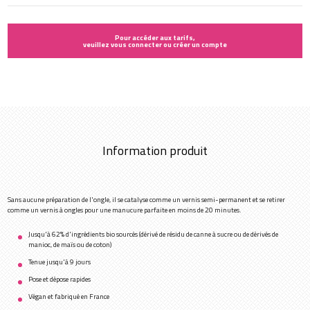
Pour accéder aux tarifs,
veuillez vous connecter ou créer un compte
Information produit
Sans aucune préparation de l'ongle, il se catalyse comme un vernis semi-permanent et se retirer
comme un vernis à ongles pour une manucure parfaite en moins de 20 minutes.
Jusqu'à 62% d'ingrédients bio sourcés (dérivé de résidu de canne à sucre ou de dérivés de
manioc, de maïs ou de coton)
Tenue jusqu'à 9 jours
Pose et dépose rapides
Végan et fabriqué en France