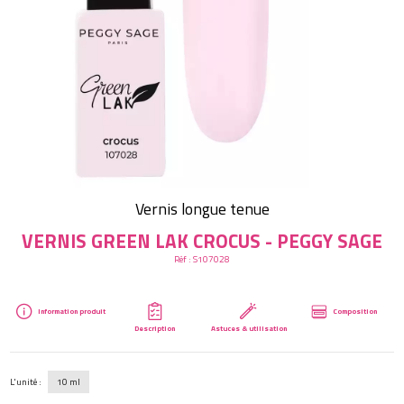
Créer mon compte
Vernis longue tenue
VERNIS GREEN LAK CROCUS - PEGGY SAGE
Réf :
S107028
Information produit
Composition
Description
Astuces & utilisation
L'unité :
10 ml