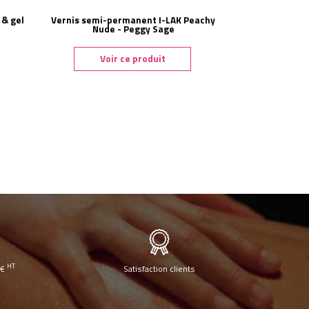
 & gel
Vernis semi-permanent I-LAK Peachy
Nude - Peggy Sage
Voir ce produit
HT
0€
Satisfaction clients