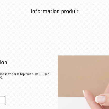
Information produit
tion
inalisez par le top finish UV (30 sec
).