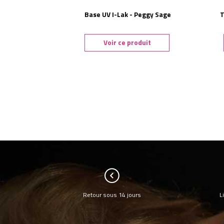
Base UV I-Lak - Peggy Sage
T
Voir ce produit
Retour sous 14 jours
L