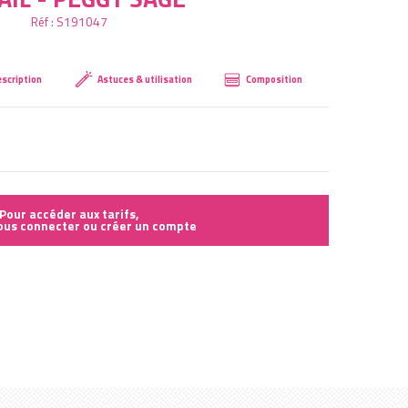
Réf :
S191047
Créer mon compte
scription
Astuces & utilisation
Composition
Pour accéder aux tarifs,
vous connecter ou créer un compte