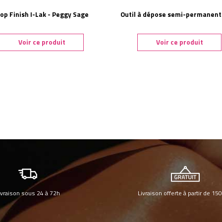
op Finish I-Lak - Peggy Sage
Outil à dépose semi-permanent
Voir ce produit
Voir ce produit
ivraison sous 24 à 72h
Livraison offerte à partir de 15