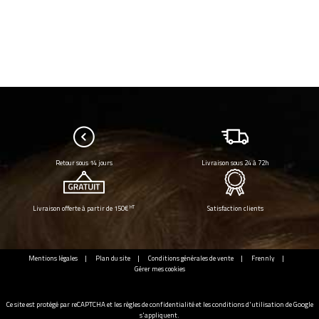
Retour sous 14 jours
Livraison sous 24 à 72h
HT
Livraison offerte à partir de 150€
Satisfaction clients
Mentions légales
Plan du site
Conditions générales de vente
Frennly
Gérer mes cookies
Ce site est protégé par reCAPTCHA et les
règles de confidentialité
et les
conditions d'utilisation
de Google
s'appliquent.