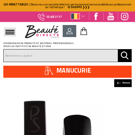
LES IMBATTABLES
| Découvrez une nouvelle sélection permanente et exclusive dédiée aux professionnels
de l'esthétique !
JE SHOPPE ❯❯❯
02 403 37 37
FOURNISSEUR DE PRODUITS ET MATÉRIEL PROFESSIONNELS
POUR LES INSTITUTS DE BEAUTÉ ET SPAS
DÉJÀ CLIENT ?
Mot de passe oublié ?
MANUCURIE
Retour
NOUVEAU CLIENT ?
Créez votre compte