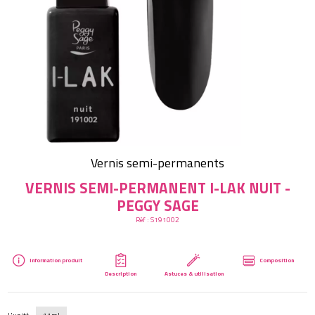
Créer mon compte
Vernis semi-permanents
VERNIS SEMI-PERMANENT I-LAK NUIT -
PEGGY SAGE
Réf :
S191002
Information produit
Composition
Description
Astuces & utilisation