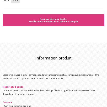
Flacon
9 ml
Pour accéder aux tarifs,
veuillez vous connecter ou créer un compte
Information produit
Découvrez ce vernis semi-permanent à la texture crémeuse et au fort pouvoir de couvrance ! Une
seule couche suffit pour un résultat extra brillant et durable.
Résultats beauté
La manucure est brillante et durable dans le temps. Toute la ligne Yuminails est soak off et se
dissout en 10 minutes environ.
On aime
- Son résultat extra brillant