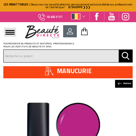
LES IMBATTABLES
| Découvrez une nouvelle sélection permanente et exclusive dédiée aux professionnels
de l'esthétique !
JE SHOPPE ❯❯❯
02 403 37 37
FOURNISSEUR DE PRODUITS ET MATÉRIEL PROFESSIONNELS
POUR LES INSTITUTS DE BEAUTÉ ET SPAS
DÉJÀ CLIENT ?
Mot de passe oublié ?
MANUCURIE
Retour
NOUVEAU CLIENT ?
Créez votre compte