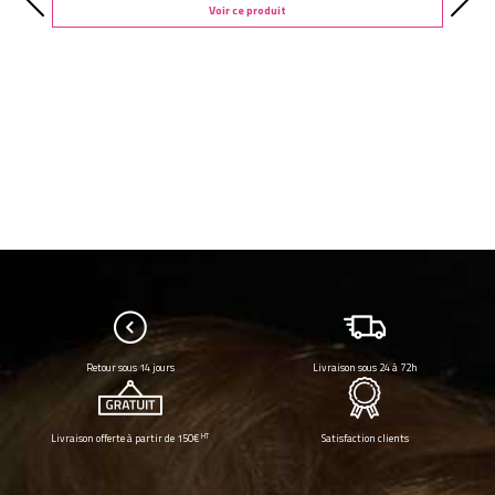
Voir ce produit
Retour sous 14 jours
Livraison sous 24 à 72h
HT
Livraison offerte à partir de 150€
Satisfaction clients