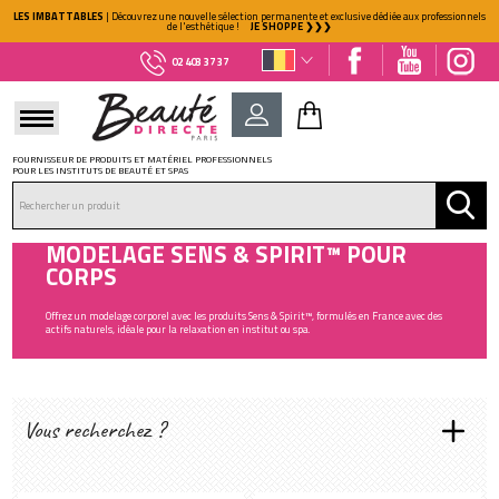
LES IMBATTABLES
| Découvrez une nouvelle sélection permanente et exclusive dédiée aux professionnels
de l'esthétique !
JE SHOPPE ❯❯❯
02 403 37 37
FOURNISSEUR DE PRODUITS ET MATÉRIEL PROFESSIONNELS
POUR LES INSTITUTS DE BEAUTÉ ET SPAS
DÉJÀ CLIENT ?
Mot de passe oublié ?
MODELAGE SENS & SPIRIT™ POUR
CORPS
Offrez un modelage corporel avec les produits Sens & Spirit™, formulés en France avec des
actifs naturels, idéale pour la relaxation en institut ou spa.
Vous recherchez ?
NOUVEAU CLIENT ?
Créez votre compte
GAMME :
Soin corps
(30)