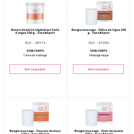
Créer mon compte
TYPE :
Crème de modelage
(2)
Huile de modelage
(11)
Hydratant
(1)
Beurre de karité régénérant huile
Bougie massage - Délice de figue 200
d'argan 500 g - Sens&Spirit
Jambes légères
(2)
g - Sens&Spirit
Modelage bambou
(2)
Modelage bougie
(3)
Ref. : 90174
Ref. : 61094
Modelage pierres chaudes
(1)
Modelage pochons
SOIN CORPS
(5)
SOIN CORPS
Types de soins
(3)
Crème de modelage
Modelage bougie
PLUS EXACTEMENT :
Voir ce produit
Voir ce produit
Lotion cryo
(1)
Modelages
(21)
Bougie massage - Douceur de musc
Bougie massage - Elixir de jasmin
170 g - Sens&Spirit
200 g - Sens&Spirit