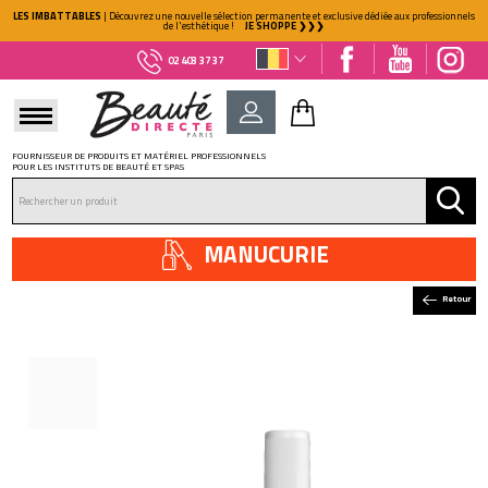
LES IMBATTABLES
| Découvrez une nouvelle sélection permanente et exclusive dédiée aux professionnels
de l'esthétique !
JE SHOPPE ❯❯❯
02 403 37 37
FOURNISSEUR DE PRODUITS ET MATÉRIEL PROFESSIONNELS
POUR LES INSTITUTS DE BEAUTÉ ET SPAS
DÉJÀ CLIENT ?
Mot de passe oublié ?
MANUCURIE
Retour
NOUVEAU CLIENT ?
Créez votre compte