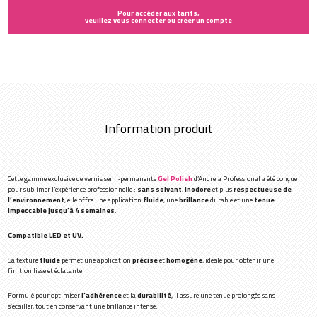
Pour accéder aux tarifs,
veuillez vous connecter ou créer un compte
Information produit
Cette gamme exclusive de vernis semi‑permanents
Gel Polish
d’Andreia Professional a été conçue
pour sublimer l’expérience professionnelle :
sans solvant
,
inodore
et plus
respectueuse de
l’environnement
, elle offre une application
fluide
, une
brillance
durable et une
tenue
impeccable jusqu’à 4 semaines
.
Compatible LED et UV.
Sa texture
fluide
permet une application
précise
et
homogène
, idéale pour obtenir une
finition lisse et éclatante.
Formulé pour optimiser
l’adhérence
et la
durabilité
, il assure une tenue prolongée sans
s’écailler, tout en conservant une brillance intense.