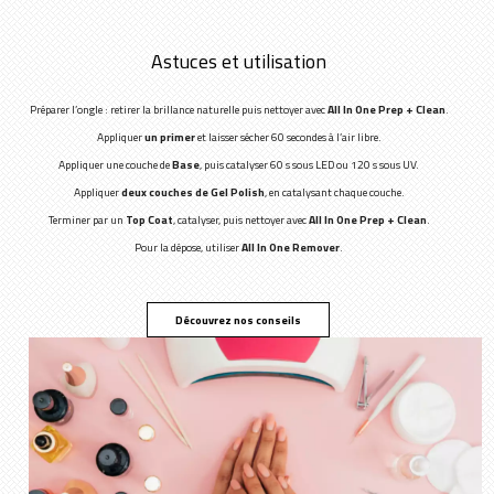
Astuces et utilisation
Préparer l’ongle : retirer la brillance naturelle puis nettoyer avec
All In One Prep + Clean
.
Appliquer
un primer
et laisser sécher 60 secondes à l’air libre.
Appliquer une couche de
Base
, puis catalyser 60 s sous LED ou 120 s sous UV.
Appliquer
deux couches de Gel Polish
, en catalysant chaque couche.
Terminer par un
Top Coat
, catalyser, puis nettoyer avec
All In One Prep + Clean
.
Pour la dépose, utiliser
All In One Remover
.
Découvrez nos conseils