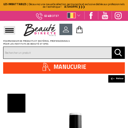
LES IMBATTABLES
| Découvrez une nouvelle sélection permanente et exclusive dédiée aux professionnels
de l'esthétique !
JE SHOPPE ❯❯❯
02 403 37 37
FOURNISSEUR DE PRODUITS ET MATÉRIEL PROFESSIONNELS
POUR LES INSTITUTS DE BEAUTÉ ET SPAS
DÉJÀ CLIENT ?
Mot de passe oublié ?
MANUCURIE
Retour
NOUVEAU CLIENT ?
Créez votre compte