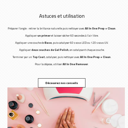
Astuces et utilisation
Préparer l’ongle : retirer la brillance naturelle puis nettoyer avec
All In One Prep + Clean
.
Appliquer
un primer
et laisser sécher 60 secondes à l’air libre.
Appliquer une couche de
Base
, puis catalyser 60 s sous LED ou 120 s sous UV.
Appliquer
deux couches de Gel Polish
, en catalysant chaque couche.
Terminer par un
Top Coat
, catalyser, puis nettoyer avec
All In One Prep + Clean
.
Pour la dépose, utiliser
All In One Remover
.
Découvrez nos conseils