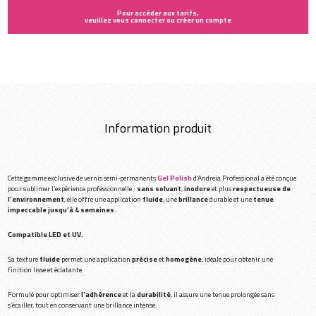
Pour accéder aux tarifs,
veuillez vous connecter ou créer un compte
Information produit
Cette gamme exclusive de vernis semi‑permanents
Gel Polish
d’Andreia Professional a été conçue
pour sublimer l’expérience professionnelle :
sans solvant
,
inodore
et plus
respectueuse de
l’environnement
, elle offre une application
fluide
, une
brillance
durable et une
tenue
impeccable jusqu’à 4 semaines
.
Compatible LED et UV.
Sa texture
fluide
permet une application
précise
et
homogène
, idéale pour obtenir une
finition lisse et éclatante.
Formulé pour optimiser
l’adhérence
et la
durabilité
, il assure une tenue prolongée sans
s’écailler, tout en conservant une brillance intense.