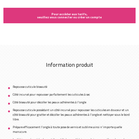
Pour accéder aux tarifs,
veuillez vous connecter ou créer un compte
Information produit
Repousse cuticule biseauté
Côté incurvé pour repousser parfaitement les cuticules à sec
Côté biseauté pour décoller les peaux adhérentes à l'ongle
Repousse cuticule possédant un côté incurvé pour repousser les cuticules en douceur et un
côté biseauté pour gratter et décoller les peaux adhérentes à l'ongle et nettoyer sous le bord
libre.
Prépare efficacement l'ongle à toute pose de vernis et sublime ainsi n'importe quelle
manucure.