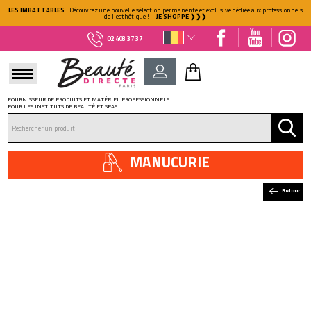
LES IMBATTABLES
| Découvrez une nouvelle sélection permanente et exclusive dédiée aux professionnels
de l'esthétique !
JE SHOPPE ❯❯❯
02 403 37 37
FOURNISSEUR DE PRODUITS ET MATÉRIEL PROFESSIONNELS
POUR LES INSTITUTS DE BEAUTÉ ET SPAS
DÉJÀ CLIENT ?
Mot de passe oublié ?
MANUCURIE
Retour
NOUVEAU CLIENT ?
Créez votre compte