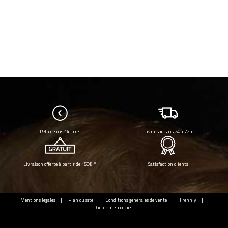
Retour sous 14 jours
Livraison sous 24 à 72h
HT
Livraison offerte à partir de 150€
Satisfaction clients
Mentions légales
Plan du site
Conditions générales de vente
Frennly
Gérer mes cookies