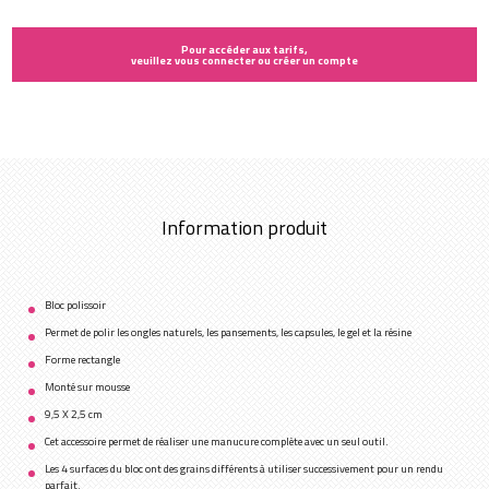
Pour accéder aux tarifs,
veuillez vous connecter ou créer un compte
Information produit
Bloc polissoir
Permet de polir les ongles naturels, les pansements, les capsules, le gel et la résine
Forme rectangle
Monté sur mousse
9,5 X 2,5 cm
Cet accessoire permet de réaliser une manucure complète avec un seul outil.
Les 4 surfaces du bloc ont des grains différents à utiliser successivement pour un rendu
parfait.