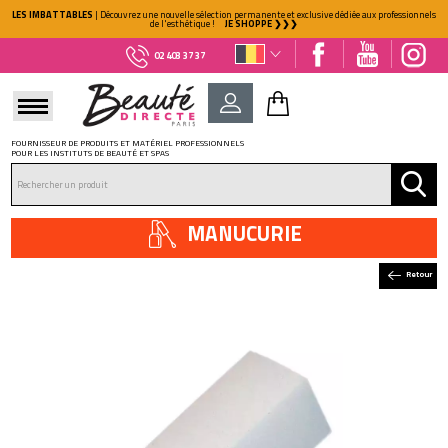
LES IMBATTABLES
| Découvrez une nouvelle sélection permanente et exclusive dédiée aux professionnels
de l'esthétique !
JE SHOPPE ❯❯❯
02 403 37 37
FOURNISSEUR DE PRODUITS ET MATÉRIEL PROFESSIONNELS
POUR LES INSTITUTS DE BEAUTÉ ET SPAS
DÉJÀ CLIENT ?
Mot de passe oublié ?
MANUCURIE
Retour
NOUVEAU CLIENT ?
Créez votre compte