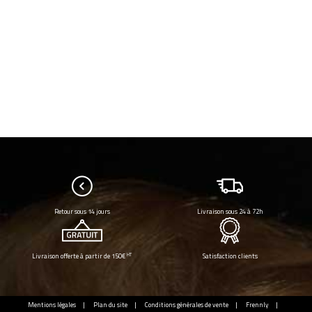
Retour sous 14 jours
Livraison sous 24 à 72h
HT
Livraison offerte à partir de 150€
Satisfaction clients
Mentions légales
Plan du site
Conditions générales de vente
Frennly