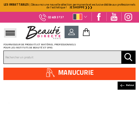
LES IMBATTABLES
| Découvrez une nouvelle sélection permanente et exclusive dédiée aux professionnels
de l'esthétique !
JE SHOPPE ❯❯❯
02 403 37 37
FOURNISSEUR DE PRODUITS ET MATÉRIEL PROFESSIONNELS
POUR LES INSTITUTS DE BEAUTÉ ET SPAS
DÉJÀ CLIENT ?
Mot de passe oublié ?
MANUCURIE
Retour
NOUVEAU CLIENT ?
Créez votre compte