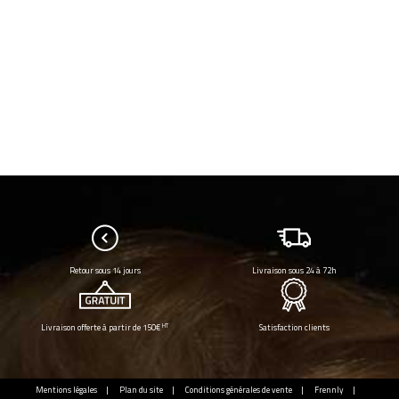
Retour sous 14 jours
Livraison sous 24 à 72h
HT
Livraison offerte à partir de 150€
Satisfaction clients
Mentions légales
Plan du site
Conditions générales de vente
Frennly