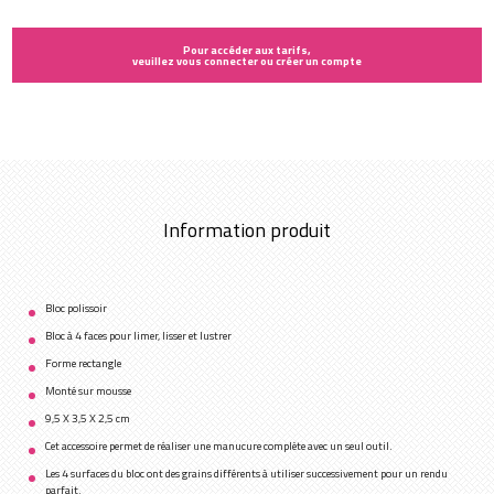
Pour accéder aux tarifs,
veuillez vous connecter ou créer un compte
Information produit
Bloc polissoir
Bloc à 4 faces pour limer, lisser et lustrer
Forme rectangle
Monté sur mousse
9,5 X 3,5 X 2,5 cm
Cet accessoire permet de réaliser une manucure complète avec un seul outil.
Les 4 surfaces du bloc ont des grains différents à utiliser successivement pour un rendu
parfait.