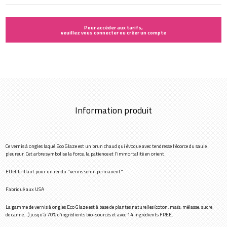
Pour accéder aux tarifs,
veuillez vous connecter ou créer un compte
Information produit
Ce vernis à ongles laqué Eco Glaze est un brun chaud qui évoque avec tendresse l’écorce du saule
pleureur. Cet arbre symbolise la force, la patience et l’immortalité en orient.
Effet brillant pour un rendu "vernis semi-permanent"
Fabriqué aux USA
La gamme de vernis à ongles Eco Glaze est à base de plantes naturelles (coton, maïs, mélasse, sucre
de canne…) jusqu’à 70% d’ingrédients bio-sourcés et avec 14 ingrédients FREE.