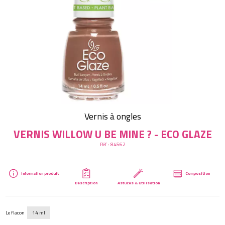
Créer mon compte
Vernis à ongles
VERNIS WILLOW U BE MINE ? - ECO GLAZE
Réf :
84562
Information produit
Composition
Description
Astuces & utilisation
Le flacon
14 ml