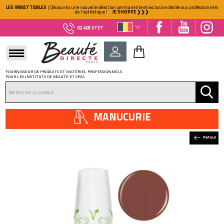
LES IMBATTABLES
| Découvrez une nouvelle sélection permanente et exclusive dédiée aux professionnels
de l'esthétique !
JE SHOPPE ❯❯❯
02 403 37 37
FOURNISSEUR DE PRODUITS ET MATÉRIEL PROFESSIONNELS
POUR LES INSTITUTS DE BEAUTÉ ET SPAS
DÉJÀ CLIENT ?
Mot de passe oublié ?
MANUCURIE
Retour
NOUVEAU CLIENT ?
Créez votre compte